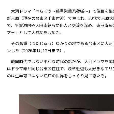
大河ドラマ「べらぼう～蔦重栄華乃夢噺～」で注目を集め
新吉原（現在の台東区千束付近）で生まれ、20代で吉原
で、平賀源内や大田南畝ら文化人と交流を深め、東洲斎写
ア王」として大成功を収めた。
その蔦重（つたじゅう）ゆかりの地である台東区に大河ドラ
ンした（2026年1月12日まで）。
戦国時代ではない平和な時代の話だが、大河ドラマを応援して
はドラマ館と同じ台東区在住で、浅草近辺も大好きなエリ
のは生半可ではない江戸の世界をじっくり見てきたぞ。