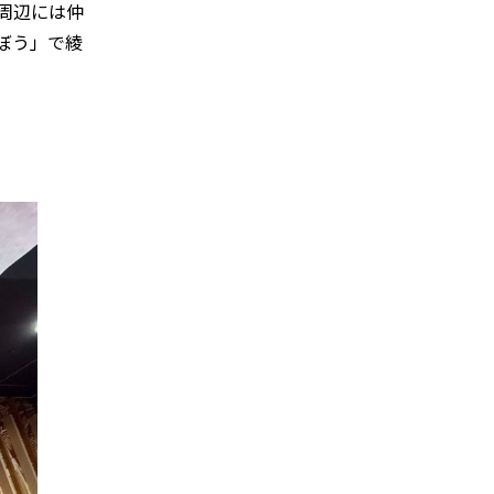
周辺には仲
ぼう」で綾
。