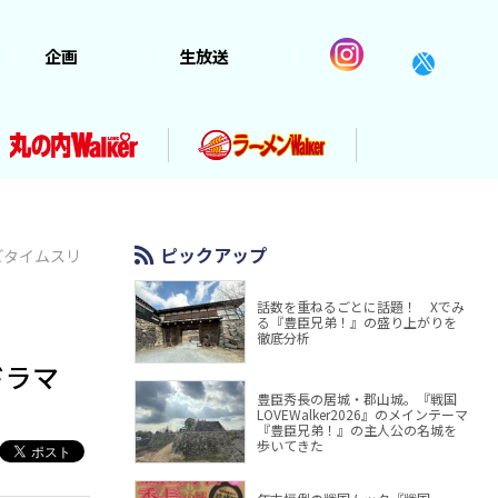
企画
生放送
ピックアップ
どタイムスリ
話数を重ねるごとに話題！ Xでみ
る『豊臣兄弟！』の盛り上がりを
徹底分析
ドラマ
豊臣秀長の居城・郡山城。『戦国
LOVEWalker2026』のメインテーマ
『豊臣兄弟！』の主人公の名城を
歩いてきた