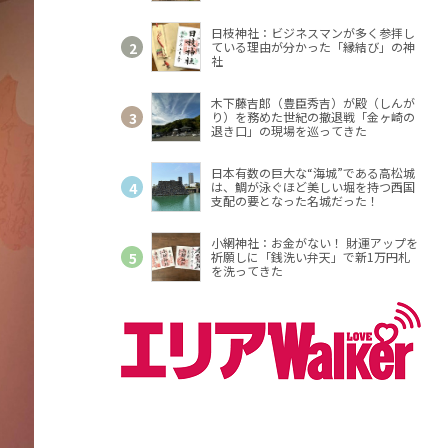
しく入れ替わる土地が、今も懐かしさ
を留めて進化を続ける飛騨市（岐阜
県）で体感できるぞ
日枝神社：ビジネスマンが多く参拝し
ている理由が分かった「縁結び」の神
社
木下藤吉郎（豊臣秀吉）が殿（しんが
り）を務めた世紀の撤退戦「金ヶ崎の
退き口」の現場を巡ってきた
日本有数の巨大な“海城”である高松城
は、鯛が泳ぐほど美しい堀を持つ西国
支配の要となった名城だった！
小網神社：お金がない！ 財運アップを
祈願しに「銭洗い弁天」で新1万円札
を洗ってきた