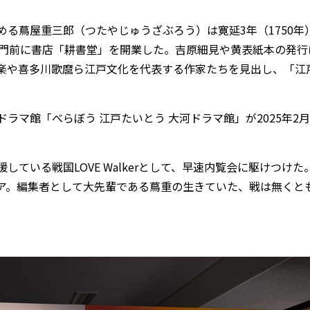
る蔦屋重三郎（つたやじゅうざぶろう）は寛延3年（1750年
大門前に書店「耕書堂」を開業した。吉原細見や黄表紙本の発行
楽や喜多川歌麿ら江戸文化を代表する作家たちを見出し、「江
マ館「べらぼう 江戸たいとう 大河ドラマ館」が2025年2月
いる戦国LOVE Walkerとして、早速内覧会に駆けつけた
ア。編集者として大先輩である蔦重の生きていた、戦は無くと