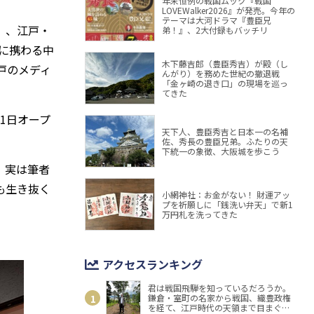
年末恒例の戦国ムック『戦国
LOVEWalker2026』が発売。今年の
テーマは大河ドラマ『豊臣兄
）、江戸・
弟！』、2大付録もバッチリ
に携わる中
木下藤吉郎（豊臣秀吉）が殿（し
戸のメディ
んがり）を務めた世紀の撤退戦
「金ヶ崎の退き口」の現場を巡っ
てきた
1日オープ
天下人、豊臣秀吉と日本一の名補
佐、秀長の豊臣兄弟。ふたりの天
下統一の象徴、大阪城を歩こう
。実は筆者
も生き抜く
小網神社：お金がない！ 財運アッ
プを祈願しに「銭洗い弁天」で新1
万円札を洗ってきた
アクセスランキング
君は戦国飛騨を知っているだろうか。
鎌倉・室町の名家から戦国、織豊政権
を経て、江戸時代の天領まで目まぐる