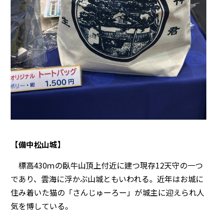
【備中松山城】
標高430ｍの臥牛山頂上付近に建つ現存12天守の一つ
であり、雲海に浮かぶ山城ともいわれる。近年はお城に
住み着いた猫の「さんじゅーろー」が城主に迎えられ人
気を博している。