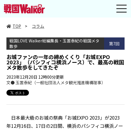
toggl
navig
TOP
>
コラム
戦国LOVE Walker総編集長・玉置泰紀の戦国メタ
第7回
散歩
お城ファンの一年の締めくくり「お城EXPO
2023」（パシフィコ横浜ノース）で、最高の戦国
メタ散歩をしてきたぞ
2023年12月20日 12時00分更新
文● 玉置泰紀（一般社団法人メタ観光推進機構理事）
日本最大級のお城の祭典「お城EXPO 2023」が2023
年12月16日、17日の2日間、横浜のパシフィコ横浜ノー