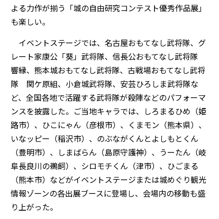
よる力作が揃う「城の自由研究コンテスト優秀作品展」
も楽しい。
イベントステージでは、名古屋おもてなし武将隊、グ
レート家康公「葵」武将隊、信長公おもてなし武将隊
響縁、熊本城おもてなし武将隊、古戦場おもてなし武将
隊 関ケ原組、小倉城武将隊、安芸ひろしま武将隊な
ど、全国各地で活躍する武将隊が殺陣などのパフォーマ
ンスを披露した。ご当地キャラでは、しろまるひめ（姫
路市）、ひこにゃん（彦根市）、くまモン（熊本県）、
いなッピー（稲沢市）、のぶながくんとよしもとくん
（豊明市）、しまばらん（島原守護神）、うーたん（岐
阜長良川の鵜飼）、シロモチくん（津市）、ひごまる
（熊本市）などがイベントステージまたは城めぐり観光
情報ゾーンの各出展ブースに登場し、会場内の移動も盛
り上がった。