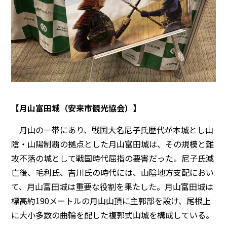
【月山富田城（安来市観光協会）】
月山の一帯にあり、戦国大名尼子氏歴代が本城とし山
陰・山陽制覇の拠点とした月山富田城は、その規模と難
攻不落の城として戦国時代屈指の要害だった。尼子氏滅
亡後、毛利氏、吉川氏の時代には、山陰地方支配におい
て、月山富田城は重要な役割を果たした。月山富田城は
標高約190メートルの月山山頂に主郭部を設け、尾根上
に大小多数の曲輪を配した複郭式山城を構成している。