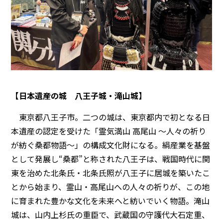
【日本遺産の城 八王子城・滝山城】
東京都八王子市。二つの城は、東京都内で初となる日
本遺産の認定を受けた「霊気満山 高尾山 ～人々の祈り
が紡ぐ桑都物語～」の構成文化財になる。絹産業を基盤
として発展し“桑都”と称された八王子は、戦国時代に関
東を治めた北条氏・北条氏照が八王子に居城を築いたこ
とから始まり、霊山・高尾山への人々の祈りが、この地
に育まれた豊かな文化を未来へと紡いでいく物語。滝山
城は、山内上杉氏の重臣で、武蔵国の守護代大石定重、