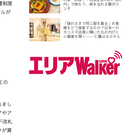
種制度
内」で味わう、時を忘れる贅沢ラ
ンチ
ビルが
「破れるまで同じ服を着る」お客
様をどう接客するのか？日本一の
カリスマ店員に輝いた丸の内びと
に極意を聞く―― 仁藤はるかさん
工の
れまし
アやア
下改札
クが貫