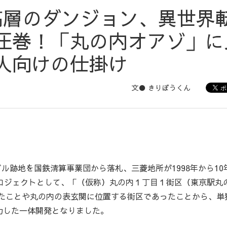
高層のダンジョン、異世界
圧巻！「丸の内オアゾ」に
人向けの仕掛け
文● きりぼうくん
ル跡地を国鉄清算事業団から落札、三菱地所が1998年から10
ロジェクトとして、「（仮称）丸の内１丁目１街区（東京駅丸
いたことや丸の内の表玄関に位置する街区であったことから、単
力した一体開発となりました。