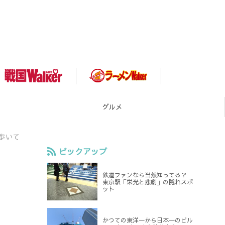
スポット
歩いて
ピックアップ
鉄道ファンなら当然知ってる？
東京駅「栄光と悲劇」の隠れスポ
ット
かつての東洋一から日本一のビル