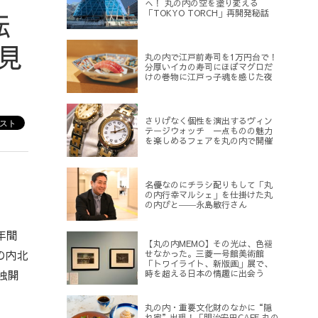
へ！ 丸の内の空を塗り変える
転
「TOKYO TORCH」再開発秘話
見
丸の内で江戸前寿司を1万円台で！
分厚いイカの寿司にほぼマグロだ
けの巻物に江戸っ子魂を感じた夜
さりげなく個性を演出するヴィン
テージウォッチ 一点ものの魅力
を楽しめるフェアを丸の内で開催
名優なのにチラシ配りもして「丸
の内行幸マルシェ」を仕掛けた丸
の内びと――永島敏行さん
年間
【丸の内MEMO】その光は、色褪
の内北
せなかった。三菱一号館美術館
「トワイライト、新版画」展で、
独開
時を超える日本の情趣に出会う
丸の内・重要文化財のなかに“隠
れ家”出現！「明治安田CAFE 丸の