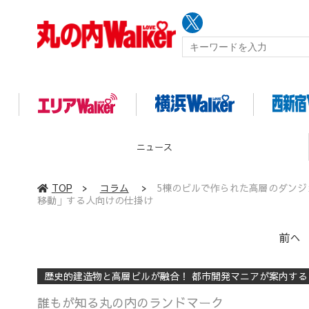
イベント
TOP
>
コラム
>
5棟のビルで作られた高層のダン
移動」する人向けの仕掛け
前へ
歴史的建造物と高層ビルが融合！ 都市開発マニアが案内す
誰もが知る丸の内のランドマーク