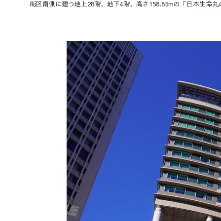
街区南側に建つ地上28階、地下4階、高さ158.85mの「日本生命