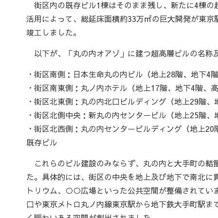
街区内の既存ビル1棟はそのまま残し、新たに4棟の
活用によって、総延床面積約33万㎡の巨大開発が東京駅前
竣工しました。
以下が、「丸の内オアゾ」に建つ超高層ビルの名称
・街区南側：日本生命丸の内ビル（地上28階、地下4階、高さ
・街区南東側：丸ノ内ホテル（地上17階、地下4階、高さ9
・街区北東側：丸の内北口ビルディング（地上29階、地下4階
・街区北側中央：新丸の内センタービル（地上25階、地下3
・街区北西側：丸の内センタービルディング（地上20階、地
既存ビル
これらのビル建設のみならず、丸の内と大手町の結節
た。具体的には、街区の中央を地上及び地下で南北に
トリウム、○○広場といった公共空間が整備されていま
口や東京メトロ丸ノ内線東京駅から地下鉄大手町駅ま
く賑わいある空間が創出されました。