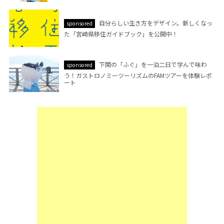
自分らしい生き方をデザイン。新しくなっ
sponsored
た「宮崎県移住ガイドブック」を公開中！
下関の「ふぐ」を一泊二日で学んで味わ
sponsored
う！ガストロノミーツーリズムのFAMツアーを体験レポ
ート