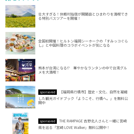
壮大すぎる！休暇村指宿が開聞岳とひまわりを満喫でき
る特別バスツアーを開催！
全国初開催！ヒルトン福岡シーホークの「すみっコぐら
し」と中国料理のコラボイベントが気になる
熊本が台湾になる!? 華やかなランタンの中で台湾グル
メを大満喫！
【福岡県行橋市】歴史・文化、自然を凝縮
sponsored
した観光ガイドブック「ようこそ、行橋へ。」を無料公
開中
THE RAMPAGE 吉野北人さんと一緒に宮崎
sponsored
県を巡る「宮崎 LOVE Walker」無料公開中！