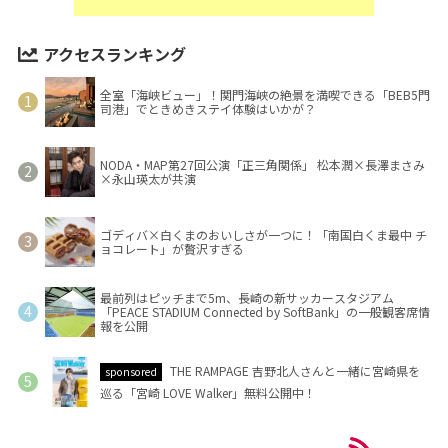
アクセスランキング
全室「海峡ビュー」！関門海峡の絶景を満喫できる「BEB5門
司港」でときめきステイ体験はいかが？
NODA・MAP第27回公演「正三角関係」 松本潤×長澤まさみ
×永山瑛太が共演
ゴディバ×白くまのおいしさが一つに！「南国白くま最中 チ
ョコレート」が贅沢すぎる
最前列はピッチまで5m、長崎の新サッカースタジアム
「PEACE STADIUM Connected by SoftBank」の一般観客席情
報を公開
THE RAMPAGE 吉野北人さんと一緒に宮崎県を
sponsored
巡る「宮崎 LOVE Walker」無料公開中！