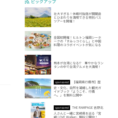
ピックアップ
壮大すぎる！休暇村指宿が開聞岳
とひまわりを満喫できる特別バス
ツアーを開催！
全国初開催！ヒルトン福岡シーホ
ークの「すみっコぐらし」と中国
料理のコラボイベントが気になる
熊本が台湾になる!? 華やかなラン
タンの中で台湾グルメを大満喫！
【福岡県行橋市】歴
sponsored
史・文化、自然を凝縮した観光ガ
イドブック「ようこそ、行橋
へ。」を無料公開中
THE RAMPAGE 吉野北
sponsored
人さんと一緒に宮崎県を巡る「宮
崎 LOVE Walker」無料公開中！