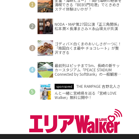
全室「海峡ビュー」！関門海峡の絶景を
満喫できる「BEB5門司港」でときめき
ステイ体験はいかが？
NODA・MAP第27回公演「正三角関係」
松本潤×長澤まさみ×永山瑛太が共演
ゴディバ×白くまのおいしさが一つに！
「南国白くま最中 チョコレート」が贅
沢すぎる
最前列はピッチまで5m、長崎の新サッ
カースタジアム「PEACE STADIUM
Connected by SoftBank」の一般観客席
情報を公開
THE RAMPAGE 吉野北人さ
sponsored
んと一緒に宮崎県を巡る「宮崎 LOVE
Walker」無料公開中！