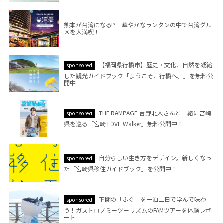
熊本が台湾になる!? 華やかなランタンの中で台湾グル
メを大満喫！
【福岡県行橋市】歴史・文化、自然を凝縮
sponsored
した観光ガイドブック「ようこそ、行橋へ。」を無料公
開中
THE RAMPAGE 吉野北人さんと一緒に宮崎
sponsored
県を巡る「宮崎 LOVE Walker」無料公開中！
自分らしい生き方をデザイン。新しくなっ
sponsored
た「宮崎県移住ガイドブック」を公開中！
下関の「ふぐ」を一泊二日で学んで味わ
sponsored
う！ガストロノミーツーリズムのFAMツアーを体験レポ
ート