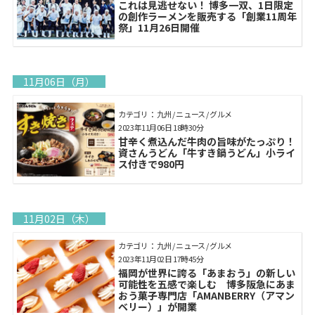
これは見逃せない！ 博多一双、1日限定
の創作ラーメンを販売する「創業11周年
祭」11月26日開催
11月06日（月）
カテゴリ： 九州 / ニュース / グルメ
2023年11月06日 18時30分
甘辛く煮込んだ牛肉の旨味がたっぷり！
資さんうどん「牛すき鍋うどん」小ライ
ス付きで980円
11月02日（木）
カテゴリ： 九州 / ニュース / グルメ
2023年11月02日 17時45分
福岡が世界に誇る「あまおう」の新しい
可能性を五感で楽しむ 博多阪急にあま
おう菓子専門店「AMANBERRY（アマン
ベリー）」が開業