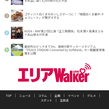
を夜空に描く8,000発の花火大会
ゴディバ×白くまのおいしさが一つに！「南国白くま最中 チ
ョコレート」が贅沢すぎる
NODA・MAP第27回公演「正三角関係」 松本潤×長澤まさみ
×永山瑛太が共演
最前列はピッチまで5m、長崎の新サッカースタジアム
「PEACE STADIUM Connected by SoftBank」の一般観客席情
報を公開
TOP
ニュース
コラム
企画
イベント
グルメ
スポット
生放送