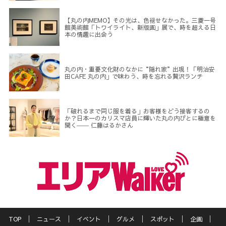
【丸の内MEMO】その光は、色褪せなかった。三菱一号
館美術館「トワイライト、新版画」展で、時を超える日
本の情趣に出会う
丸の内・重要文化財のなかに“隠れ家”出現！「明治安
田CAFE 丸の内」で味わう、時を忘れる贅沢ランチ
「破れるまで同じ服を着る」お客様をどう接客するの
か？日本一のカリスマ店員に輝いた丸の内びとに極意を
聞く―― 仁藤はるかさん
TOP
ニュース
イベント
グルメ
スポット
企画