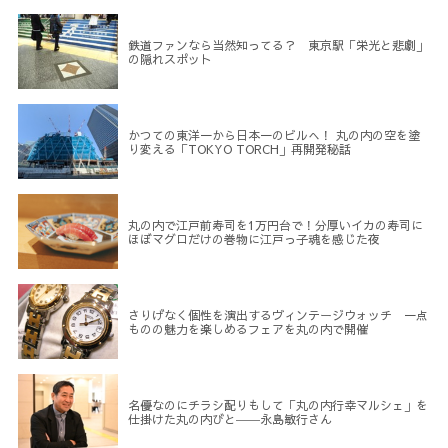
鉄道ファンなら当然知ってる？ 東京駅「栄光と悲劇」
の隠れスポット
かつての東洋一から日本一のビルへ！ 丸の内の空を塗
り変える「TOKYO TORCH」再開発秘話
丸の内で江戸前寿司を1万円台で！分厚いイカの寿司に
ほぼマグロだけの巻物に江戸っ子魂を感じた夜
さりげなく個性を演出するヴィンテージウォッチ 一点
ものの魅力を楽しめるフェアを丸の内で開催
名優なのにチラシ配りもして「丸の内行幸マルシェ」を
仕掛けた丸の内びと――永島敏行さん