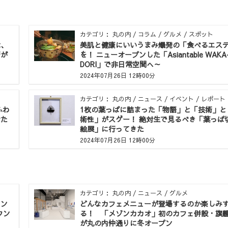
カテゴリ： 丸の内 / コラム / グルメ / スポット
は、
美肌と健康にいいうまみ爆発の「食べるエス
術が
を！ ニューオープンした「Asiantable WAKA
DORI」で非日常空間へ～
2024年07月26日 12時00分
カテゴリ： 丸の内 / ニュース / イベント / レポート
ふわ
1枚の葉っぱに詰まった「物語」と「技術」と
べた
術性」がスゲー！ 絶対生で見るべき「葉っぱ
絵展」に行ってきた
2024年07月26日 12時00分
カテゴリ： 丸の内 / ニュース / グルメ
イン
どんなカフェメニューが登場するのか楽しみ
ウン
る！ 「メゾンカカオ」初のカフェ併設・旗
が丸の内仲通りに冬オープン