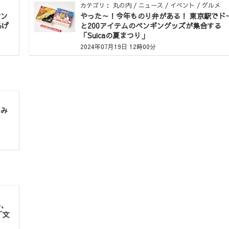
カテゴリ： 丸の内 / ニュース / イベント / グルメ
サン
やった～！今年ものり弁がある！ 東京駅でド
あげ
と200アイテムのペンギングッズが集合する
！
「Suicaの夏まつり」
2024年07月19日 12時00分
ちみ
ェ
い、
「文
？