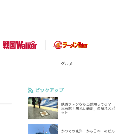
グルメ
ピックアップ
鉄道ファンなら当然知ってる？
東京駅「栄光と悲劇」の隠れスポ
ット
かつての東洋一から日本一のビル