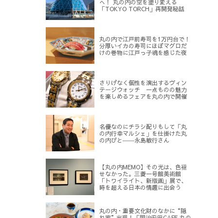
へ！ 丸の内の空を塗り変える
「TOKYO TORCH」再開発秘話
丸の内で江戸前寿司を1万円台で！
分厚いイカの寿司にほぼマグロだ
けの巻物に江戸っ子魂を感じた夜
さりげなく個性を演出するヴィン
テージウォッチ 一点ものの魅力
を楽しめるフェアを丸の内で開催
名優なのにチラシ配りもして「丸
の内行幸マルシェ」を仕掛けた丸
の内びと――永島敏行さん
【丸の内MEMO】その光は、色褪
せなかった。三菱一号館美術館
「トワイライト、新版画」展で、
時を超える日本の情趣に出会う
丸の内・重要文化財のなかに“隠
れ家”出現！「明治安田CAFE 丸の