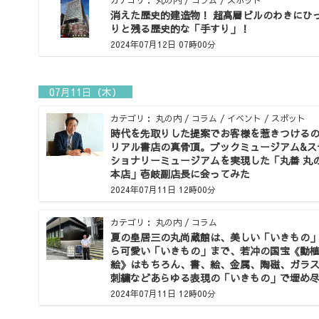
カテゴリ： 丸の内 / コラム / スポット
消えた歴史的建造物！ 超高層ビルのわきにひ
りと残る歴史的な「手すり」！
2024年07月12日 07時00分
07月11日（木）
カテゴリ： 丸の内 / コラム / イベント / スポット
時代を先取りした提案でお客様を惹きつける
リアル書店の真骨頂。ブックミュージアム&ス
ショナリーミュージアムを実現した「丸善 丸
本店」壱岐副店長に会ってみた
2024年07月11日 12時00分
カテゴリ： 丸の内 / コラム
夏の皇居三の丸尚蔵館は、美しい「いきもの
ら可愛い「いきもの」まで、若冲の国宝《動
絵》はもちろん、書、絵、金属、陶磁、ガラ
刺繍などあらゆる表現の「いきもの」で埋め
されるぞ
2024年07月11日 12時00分