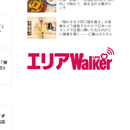
内」で味わう、時を忘れる贅沢ラ
ンチ
「破れるまで同じ服を着る」お客
テ」
様をどう接客するのか？日本一の
カリスマ店員に輝いた丸の内びと
-
に極意を聞く―― 仁藤はるかさん
「芸
切り
すぎ
艦店