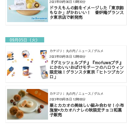
2023年09月06日 13時30分
ドラえもんの鈴をイメージした「東京鈴
もなか」がかわいい！ 香炉庵グランス
タ東京店で新発売
09月05日（火）
カテゴリ： 丸の内 / ニュース / グルメ
2023年09月05日 12時00分
『グミッツェルプチ』『mofuwaプチ』
にかわいいおばけモチーフのハロウィン
限定味！グランスタ東京「ヒトツブカン
ロ」
カテゴリ： 丸の内 / ニュース / グルメ
2023年09月05日 12時00分
栗とカカオの美味しい組み合わせ！小布
施堂×カカオハナレの秋限定チョコ和菓
子販売