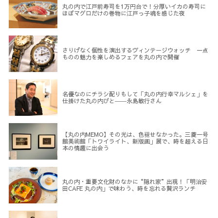
丸の内で江戸前寿司を1万円台で！分厚いイカの寿司に
ほぼマグロだけの巻物に江戸っ子魂を感じた夜
さりげなく個性を演出するヴィンテージウォッチ 一点
ものの魅力を楽しめるフェアを丸の内で開催
名優なのにチラシ配りもして「丸の内行幸マルシェ」を
仕掛けた丸の内びと――永島敏行さん
【丸の内MEMO】その光は、色褪せなかった。三菱一号
館美術館「トワイライト、新版画」展で、時を超える日
本の情趣に出会う
丸の内・重要文化財のなかに“隠れ家”出現！「明治安
田CAFE 丸の内」で味わう、時を忘れる贅沢ランチ