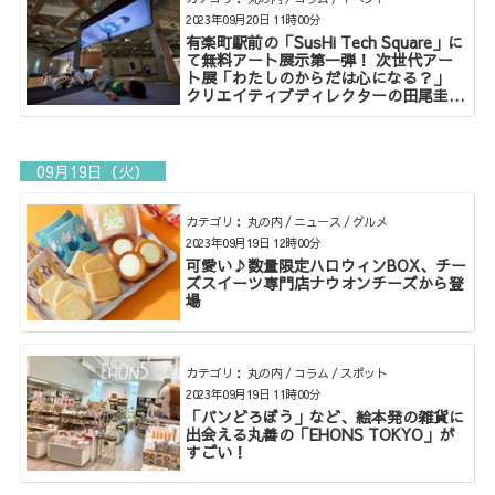
2023年09月20日 11時00分
有楽町駅前の「SusHi Tech Square」に
て無料アート展示第一弾！ 次世代アー
ト展「わたしのからだは心になる？」
クリエイティブディレクターの田尾圭一
郎氏に直撃！
09月19日（火）
カテゴリ： 丸の内 / ニュース / グルメ
2023年09月19日 12時00分
可愛い♪数量限定ハロウィンBOX、チー
ズスイーツ専門店ナウオンチーズから登
場
カテゴリ： 丸の内 / コラム / スポット
2023年09月19日 11時00分
「パンどろぼう」など、絵本発の雑貨に
出会える丸善の「EHONS TOKYO」が
すごい！