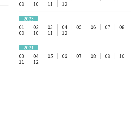
09
10
11
12
2023
01
02
03
04
05
06
07
08
09
10
11
12
2021
03
04
05
06
07
08
09
10
11
12