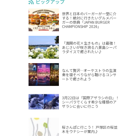
ピックアップ
世界と日本のバーガーが一堂に介
する！絶対に行きたいグルメバー
ガーの祭典「JAPAN BURGER
CHAMPIONSHIP 2026」
「満開の花×生きもの」は最強！
あじさいが咲き誇る八景島シーパ
ラダイスで癒されたい♪
なんて贅沢…オーケストラの生演
奏を寝そべりながら聴けるコンサ
ートで癒されよう
3月22日は「国際アザラシの日」！
シーパラでくらす希少な種類のア
ザラシに会いに行こう
桜さんぽに行こう！ 戸塚区の桜並
木をウナシーが案内♪