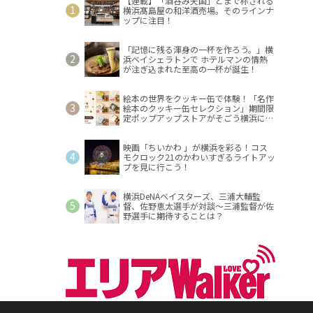
【連載】「酒呑み天国」とまで称される
横浜髙島屋の和洋酒売場。そのラインナ
ップに注目！
「記憶に残る渾身の一杯を作ろう。」横
浜ベイシェラトンで ホテルマンの情熱
が注ぎ込まれた至高の一杯が誕生！
絵本の世界をクッキー缶で体験！「名作
絵本のクッキー缶セレクション」期間限
定ポップアップストアがそごう横浜に登
場！
映画「ちいかわ 」が横浜を彩る！コス
モクロック21のかわいすぎるライトアッ
プを見に行こう！
横浜DeNAベイスターズ、三浦大輔監
督、佐野恵太選手が対談～三浦監督が佐
野選手に期待することは？