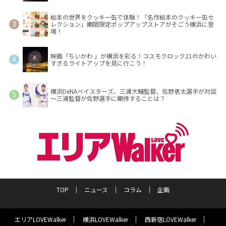
絵本の世界をクッキー缶で体験！「名作絵本のクッキー缶セ
レクション」期間限定ポップアップストアがそごう横浜に登
場！
映画「ちいかわ 」が横浜を彩る！コスモクロック21のかわい
すぎるライトアップを見に行こう！
横浜DeNAベイスターズ、三浦大輔監督、佐野恵太選手が対談
～三浦監督が佐野選手に期待することは？
TOP
ニュース
コラム
企画
エリアLOVEWalker
横浜LOVEWalker
西新宿LOVEWalker