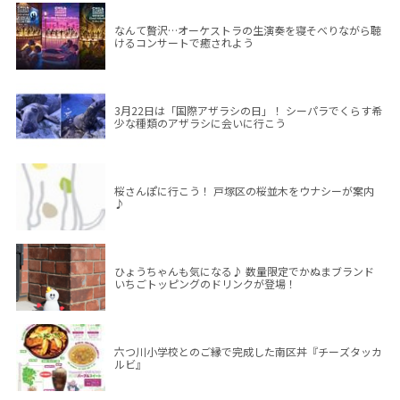
なんて贅沢…オーケストラの生演奏を寝そべりながら聴
けるコンサートで癒されよう
3月22日は「国際アザラシの日」！ シーパラでくらす希
少な種類のアザラシに会いに行こう
桜さんぽに行こう！ 戸塚区の桜並木をウナシーが案内
♪
ひょうちゃんも気になる♪ 数量限定でかぬまブランド
いちごトッピングのドリンクが登場！
六つ川小学校とのご縁で完成した南区丼『チーズタッカ
ルビ』