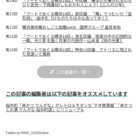
「アートでめぐる横浜18区」中区編 撮るのも撮られるのも
第24回
ひと苦労ー下岡蓮杖(しもおかれんじょう)《三人の少年》
「アートでめぐる横浜18区」泉区編 「繭」でつむいだ「造
第23回
形詩」−由木礼《けものたちはみな去ってゆく》
横浜美術館おしごと図鑑――vol.8 国際グループ 里見有祐
第22回
「アートでめぐる横浜18区」港北区編 現実の中の幻想的な
第21回
一瞬、光と影を描く作家の代表作ー山本貞《地の光景》
「アートでめぐる横浜18区」神奈川区編 アトリエに残され
第20回
た息遣いと痕跡
この連載の一覧へ
この記事の編集者は以下の記事をオススメしています
桜木町「串かつ でんがな」がレトロ＆モダンな“ネオ居酒屋”「串かつ
とお酒 でんがな 桜木町店」にリニューアル
Tweets by YKHM_LOVEWalker