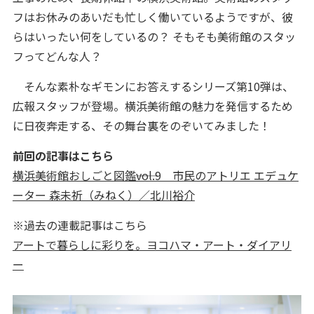
フはお休みのあいだも忙しく働いているようですが、彼
らはいったい何をしているの？ そもそも美術館のスタッ
フってどんな人？
そんな素朴なギモンにお答えするシリーズ第10弾は、
広報スタッフが登場。横浜美術館の魅力を発信するため
に日夜奔走する、その舞台裏をのぞいてみました！
前回の記事はこちら
横浜美術館おしごと図鑑――vol.9 市民のアトリエ エデュケ
ーター 森未祈（みねく）／北川裕介
※過去の連載記事はこちら
アートで暮らしに彩りを。ヨコハマ・アート・ダイアリ
ー