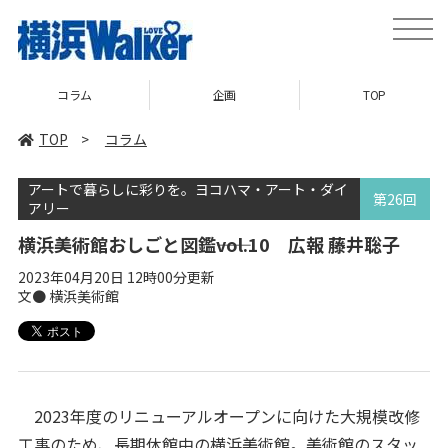
toggle
naviga
コラム
企画
TOP
TOP
>
コラム
アートで暮らしに彩りを。ヨコハマ・アート・ダイ
第26回
アリー
横浜美術館おしごと図鑑――vol.10 広報 藤井聡子
2023年04月20日 12時00分更新
文● 横浜美術館
2023年度のリニューアルオープンに向けた大規模改修
工事のため、長期休館中の横浜美術館。美術館のスタッ