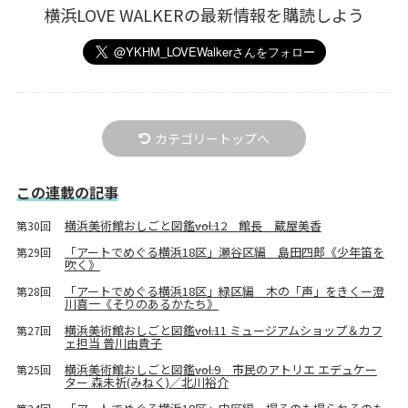
横浜LOVE WALKERの最新情報を購読しよう
カテゴリートップへ
この連載の記事
横浜美術館おしごと図鑑――vol.12 館長 蔵屋美香
第30回
「アートでめぐる横浜18区」瀬谷区編 島田四郎《少年笛を
第29回
吹く》
「アートでめぐる横浜18区」緑区編 木の「声」をきくー澄
第28回
川喜一《そりのあるかたち》
横浜美術館おしごと図鑑――vol.11 ミュージアムショップ＆カフ
第27回
ェ担当 普川由貴子
横浜美術館おしごと図鑑――vol.9 市民のアトリエ エデュケー
第25回
ター 森未祈(みねく)／北川裕介