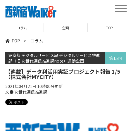
toggle
naviga
コラム
企画
TOP
TOP
>
コラム
東京都 デジタルサービス局 デジタルサービス推進
第15回
部（旧 次世代通信推進課note）連動企画
【連載】データ利活用実証プロジェクト報告 1/5
（株式会社MYCITY）
2021年04月21日 10時00分更新
文● 次世代通信推進課