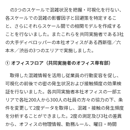
の3つのスケールで混雑状況を把握・可視化を行ない、
各スケールでの混雑の影響因子と回避策を特定するこ
と、さらにそれらスケール間での相関モデルを作成する
ことを行ないました。またこれらを共同実施者である3社
の大手ディベロッパーの本社オフィスがある西新宿／六
本木／渋谷の3つのエリアで実施しました。
① オフィスフロア（共同実施者のオフィス専有部）
取得した混雑情報を活用し従業員の行動変容を促し、
可視化の前後での密の発生状況および接触頻度の効果検
証を行ないました。各共同実施者本社オフィスの一部エ
リアで各社200人から300人の社員の方々の協力の下、条
件を変更して2度データを取得し、混雑・接触の発生頻度
を分析することができました。2度の測定及び3社の差異
から、オフィスの物理情報、勤務ルール、曜日・時間