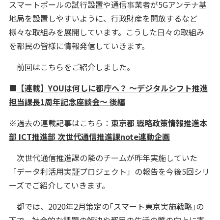
スマートポールの試行設置や通信事業者が5Gアンテナ基
地局を設置しやすいように、行政財産を開放するなど
様々な取組みを展開しています。こうした日々の取組み
を都民の皆様に情報発信していきます。
前回はこちらをご紹介しました。
■
【連載】YOUは何しに都庁へ？ 〜デジタルシフト推進
担当課長1周年記念座談会〜 後編
※過去の連載記事はこちら：
東京都 戦略政策情報推進本
部 ICT推進部 次世代通信推進課note連動企画
次世代通信推進課の隣のチームが昨年実施していた
「データ利活用実証プロジェクト」の報告を今後5回シリ
ーズでご紹介していきます。
都では、2020年2月策定の｢スマート東京実施戦略｣の
下で、社会的な課題の解決や都民の生活の質の向上に寄