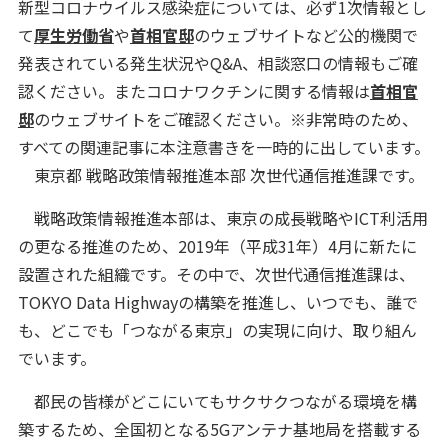
新型コロナウイルス感染症については、必ず1次情報とし
て
厚生労働省
や
首相官邸
のウェブサイトなど公的機関で
発表されている発生状況やQ&A、相談窓口の情報もご確
認ください。またコロナワクチンに関する情報は
首相官
邸
のウェブサイトをご確認ください。※非常時のため、
すべての関連記事に本注意書きを一時的に出しています。
東京都 戦略政策情報推進本部 次世代通信推進課です。
戦略政策情報推進本部は、東京の成長戦略やICT利活用
の更なる推進のため、2019年（平成31年）4月に新たに
設置された組織です。その中で、次世代通信推進課は、
TOKYO Data Highwayの構築を推進し、いつでも、誰で
も、どこでも「つながる東京」の実現に向け、取り組ん
でいます。
都民の皆様がどこにいてもサクサクつながる環境を構
築するため、全国初となる5Gアンテナ基地局を搭載する