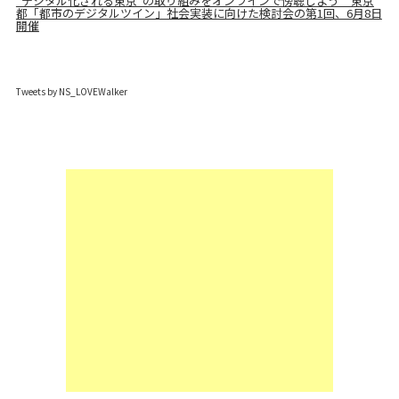
”デジタル化される東京”の取り組みをオンラインで傍聴しよう 東京
都「都市のデジタルツイン」社会実装に向けた検討会の第1回、6月8日
開催
Tweets by NS_LOVEWalker