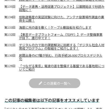
【データ連携・活用促進プロジェクト】公募開始まで秒読み
第135回
段階に！
低軌道衛星の実証試験に向けた、アンテナ設置場所調査の裏
第134回
側を公開！
海底に光の道を敷く！ケーブル敷設船を紹介します
第133回
【東京データプラットフォーム（TDPF）】データ整備事業
第132回
が目下、進行中です！
デジタルの力で街の課題解決に挑戦する「デジタル社会人材
第131回
育成プログラム」の取組をご紹介します！
民間出身のICT職が挑む、行政手続28,000プロセスデジタル
第130回
化
「つながる東京」電波の道を整備する基盤である基地局につ
第129回
いてご紹介
この連載の一覧へ
この記事の編集者は以下の記事をオススメしています