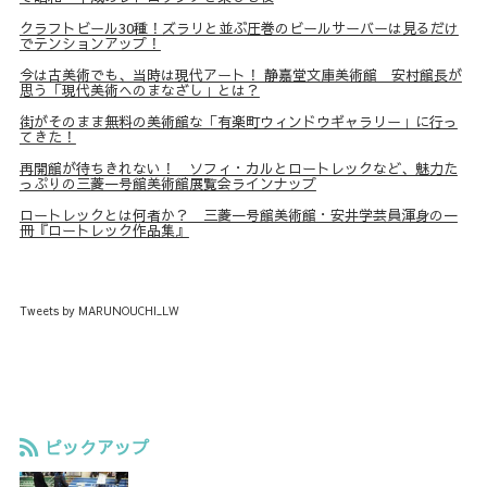
クラフトビール30種！ズラリと並ぶ圧巻のビールサーバーは見るだけ
でテンションアップ！
今は古美術でも、当時は現代アート！ 静嘉堂文庫美術館 安村館長が
思う「現代美術へのまなざし」とは？
街がそのまま無料の美術館な「有楽町ウィンドウギャラリー」に行っ
てきた！
再開館が待ちきれない！ ソフィ・カルとロートレックなど、魅力た
っぷりの三菱一号館美術館展覧会ラインナップ
ロートレックとは何者か？ 三菱一号館美術館・安井学芸員渾身の一
冊『ロートレック作品集』
Tweets by MARUNOUCHI_LW
ピックアップ