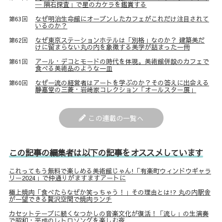
─ 隕石探査」で星のカケラを鑑賞する
なぜ明治生命館にオープンしたカフェがこれだけ注目されて
第63回
いるのか？
なぜ東京ステーションホテルは「別格」なのか？ 建築美だ
第62回
けに留まらない丸の内を象徴する美学が詰まった一冊
アール・デコとモードの時代を体現。美術館併設のカフェで
第61回
食べる美術品のような一皿
なぜ一流の経営者はアートを学ぶのか？その答えに出会える
第60回
静嘉堂の三菱・岩﨑家コレクション「オールスター展」
この連載の一覧へ
この記事の編集者は以下の記事をオススメしています
これってもう無料で楽しめる美術館じゃん!「有楽町ウィンドウギャラ
リー2024」で仲通りがますますアートに
極上焼肉「食べたらなぜか笑っちゃう！」その理由とは!? 丸の内駅舎
が一望できる贅沢空間で焼肉ランチ
カセットテープに続くなつかしの音楽文化が復活！「流し」の生演奏
で昭和・平成のレトロソングを楽しむ夜