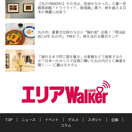
【丸の内MEMO】その光は、色褪せなかった。三菱一号
館美術館「トワイライト、新版画」展で、時を超える日
本の情趣に出会う
丸の内・重要文化財のなかに“隠れ家”出現！「明治安
田CAFE 丸の内」で味わう、時を忘れる贅沢ランチ
「破れるまで同じ服を着る」お客様をどう接客するの
か？日本一のカリスマ店員に輝いた丸の内びとに極意を
聞く―― 仁藤はるかさん
TOP
ニュース
イベント
グルメ
スポット
企画
コラム