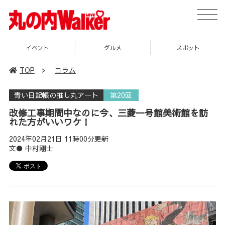
toggle
naviga
グルメ
スポット
企画
TOP
>
コラム
青い日記帳の推し丸アート
第20回
改修工事期間中なのに今、三菱一号館美術館を訪
れた方がいいワケ！
2024年02月21日 11時00分更新
文● 中村剛士