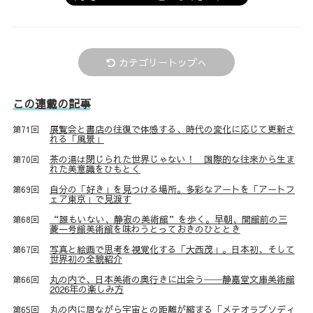
カテゴリートップへ
この連載の記事
展覧会と書店の往復で体感する、時代の変化に応じて更新さ
第71回
れる「風景」
茶の湯は閉じられた世界じゃない！ 国際的な往来から生ま
第70回
れた美意識をひもとく
自分の「好き」を見つける場所。多彩なアートを「アートフ
第69回
ェア東京」で見渡す
“誰もいない、静寂の美術館”を歩く。早朝、開館前の三
第68回
菱一号館美術館を味わうとっておきのひととき
写真と絵画で思考を視覚化する「大西茂」。日本初、そして
第67回
世界初の全貌紹介
丸の内で、日本美術の奥行きに出会う──静嘉堂文庫美術館
第66回
2026年の楽しみ方
丸の内に居ながら宇宙との距離が縮まる「メテオラプソディ
第65回