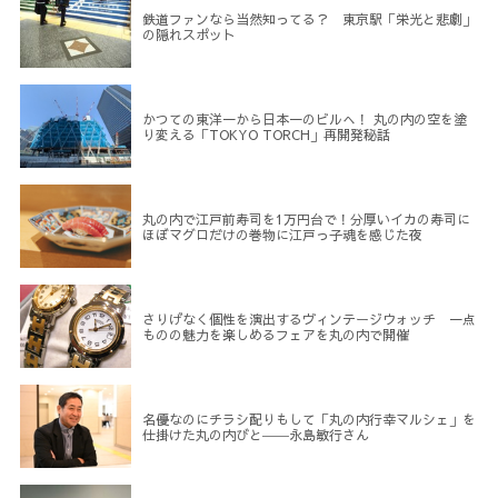
鉄道ファンなら当然知ってる？ 東京駅「栄光と悲劇」
の隠れスポット
かつての東洋一から日本一のビルへ！ 丸の内の空を塗
り変える「TOKYO TORCH」再開発秘話
丸の内で江戸前寿司を1万円台で！分厚いイカの寿司に
ほぼマグロだけの巻物に江戸っ子魂を感じた夜
さりげなく個性を演出するヴィンテージウォッチ 一点
ものの魅力を楽しめるフェアを丸の内で開催
名優なのにチラシ配りもして「丸の内行幸マルシェ」を
仕掛けた丸の内びと――永島敏行さん