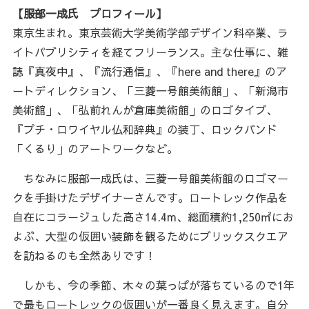
【服部一成氏 プロフィール】
東京生まれ。東京芸術大学美術学部デザイン科卒業、ラ
イトパブリシティを経てフリーランス。主な仕事に、雑
誌『真夜中』、『流行通信』、『here and there』のア
ートディレクション、「三菱一号館美術館」、「新潟市
美術館」、「弘前れんが倉庫美術館」のロゴタイプ、
『プチ・ロワイヤル仏和辞典』の装丁、ロックバンド
「くるり」のアートワークなど。
ちなみに服部一成氏は、三菱一号館美術館のロゴマー
クを手掛けたデザイナーさんです。ロートレック作品を
自在にコラージュした高さ14.4m、総面積約1,250㎡にお
よぶ、大型の仮囲い装飾を観るためにブリックスクエア
を訪ねるのも全然ありです！
しかも、今の季節、木々の葉っぱが落ちているので1年
で最もロートレックの仮囲いが一番良く見えます。自分