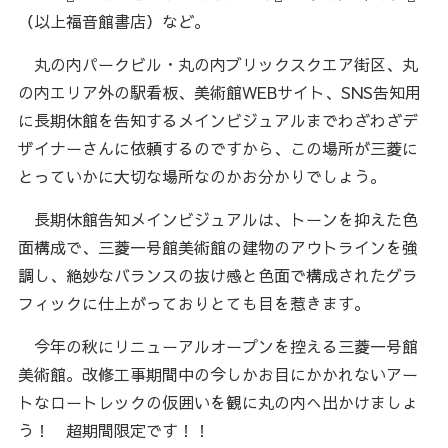
（以上福音館書店）など。
丸の内パークビル・丸の内ブリックスクエア街区、丸
の内エリア外の駅看板、美術館WEBサイト、SNS告知用
に長期休館を告知するメインビジュアルまでわざわざデ
ザイナーさんに依頼するのですから、この場所が三菱に
とっていかに大切な場所なのかお分かりでしょう。
長期休館告知メインビジュアルは、トーンを抑えた色
面構成で、三菱一号館美術館の建物のアウトラインを強
調し、絶妙なバランスの抜け感と色面で構成されたグラ
フィックに仕上がっておりとても目を惹きます。
今年の秋にリニューアルオープンを控える三菱一号館
美術館。改修工事期間中の今しかお目にかかれないアー
トなロートレックの仮囲いを観に丸の内へ出かけましょ
う！ 超期間限定です！！