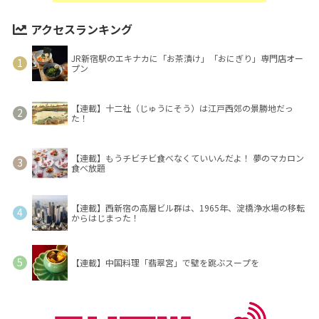
アクセスランキング
JR新宿駅のエキナカに「お茶漬け」「おにぎり」専門店オー
プン
【連載】十二社（じゅうにそう）は江戸西郊の景勝地だっ
た！
【連載】もうチビチビ食べなくていいんだよ！ 夢のマカロン
食べ放題
【連載】西新宿の高層ビル群は、1965年、淀橋浄水場の移転
からはじまった！
【連載】中国料理「翡翠宮」で壁を跳ぶスープを