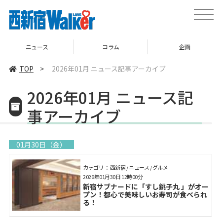
toggle
naviga
ニュース
コラム
企画
TOP
>
2026年01月 ニュース記事アーカイブ
2026年01月 ニュース記
事アーカイブ
01月30日（金）
カテゴリ： 西新宿 / ニュース / グルメ
2026年01月30日 12時00分
新宿サブナードに「すし銚子丸 」がオー
プン！都心で美味しいお寿司が食べられ
る！