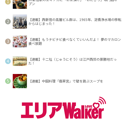
プン
【連載】西新宿の高層ビル群は、1965年、淀橋浄水場の移転
からはじまった！
【連載】もうチビチビ食べなくていいんだよ！ 夢のマカロン
食べ放題
【連載】十二社（じゅうにそう）は江戸西郊の景勝地だっ
た！
【連載】中国料理「翡翠宮」で壁を跳ぶスープを