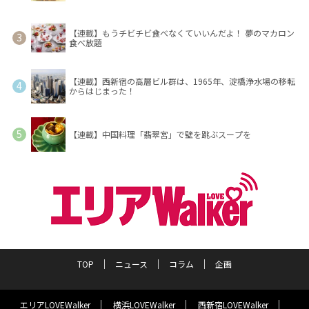
【連載】もうチビチビ食べなくていいんだよ！ 夢のマカロン
食べ放題
【連載】西新宿の高層ビル群は、1965年、淀橋浄水場の移転
からはじまった！
【連載】中国料理「翡翠宮」で壁を跳ぶスープを
TOP
ニュース
コラム
企画
エリアLOVEWalker
横浜LOVEWalker
西新宿LOVEWalker