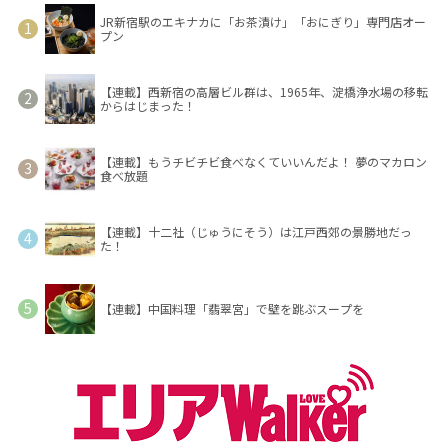
JR新宿駅のエキナカに「お茶漬け」「おにぎり」専門店オー
プン
【連載】西新宿の高層ビル群は、1965年、淀橋浄水場の移転
からはじまった！
【連載】もうチビチビ食べなくていいんだよ！ 夢のマカロン
食べ放題
【連載】十二社（じゅうにそう）は江戸西郊の景勝地だっ
た！
【連載】中国料理「翡翠宮」で壁を跳ぶスープを