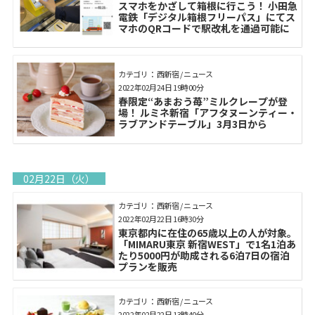
スマホをかざして箱根に行こう！ 小田急
電鉄「デジタル箱根フリーパス」にてス
マホのQRコードで駅改札を通過可能に
カテゴリ： 西新宿 / ニュース
2022年02月24日 19時00分
春限定“あまおう苺”ミルクレープが登
場！ ルミネ新宿「アフタヌーンティー・
ラブアンドテーブル」3月3日から
02月22日（火）
カテゴリ： 西新宿 / ニュース
2022年02月22日 16時30分
東京都内に在住の65歳以上の人が対象。
「MIMARU東京 新宿WEST」で1名1泊あ
たり5000円が助成される6泊7日の宿泊
プランを販売
カテゴリ： 西新宿 / ニュース
2022年02月22日 13時40分