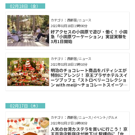
02月18日（金）
カテゴリ： 西新宿 / ニュース
2022年02月18日 19時00分
好アクセスの小田原で遊び・働く！ 小田
急「小田原ワーケーション」実証実験を
3月1日開始
カテゴリ： 西新宿 / ニュース
2022年02月18日 15時10分
明治のチョコレート商品をパティシエが
特別にアレンジ！ 京王プラザホテルスイ
ーツブッフェ「ストロベリーコレクショ
ン with meiji～チョコレートスイーツ×
いちご～」3月1日～5月31日開催
02月17日（木）
カテゴリ： 西新宿 / ニュース / イベント / グルメ
2022年02月17日 16時00分
人気の台湾カステラを買いに行こう！ 京
王百貨店新宿店が地下1F 駅構内に「台