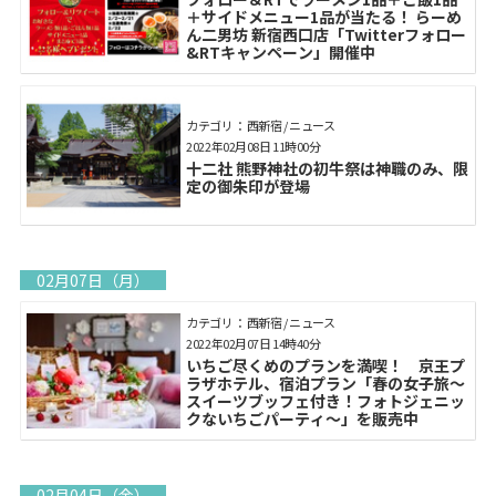
＋サイドメニュー1品が当たる！ らーめ
ん二男坊 新宿西口店「Twitterフォロー
&RTキャンペーン」開催中
カテゴリ： 西新宿 / ニュース
2022年02月08日 11時00分
十二社 熊野神社の初牛祭は神職のみ、限
定の御朱印が登場
02月07日（月）
カテゴリ： 西新宿 / ニュース
2022年02月07日 14時40分
いちご尽くめのプランを満喫！ 京王プ
ラザホテル、宿泊プラン「春の女子旅～
スイーツブッフェ付き！フォトジェニッ
クないちごパーティ～」を販売中
02月04日（金）