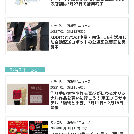
の店舗は2月27日で営業終了
カテゴリ： 西新宿 / ニュース
2022年02月09日 12時50分
KDDIなど7つの企業・団体、5Gを活用し
た自動配送ロボットの公道配送実証を実
施中
02月08日（火）
カテゴリ： 西新宿 / ニュース
2022年02月08日 16時00分
作り手の個性や作る喜びが伝わるオリジ
ナル作品を買いに行こう！ 京王プラザホ
テル「編物と手芸」2月11日～2月19日
開催
カテゴリ： 西新宿 / ニュース
2022年02月08日 15時10分
フォロー＆RTでラーメン1品＋ご飯1品