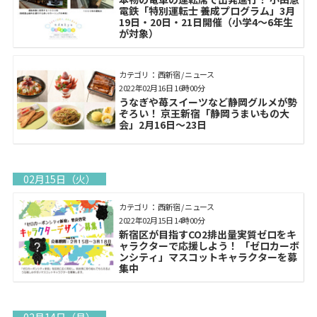
電鉄「特別運転士 養成プログラム」3月
19日・20日・21日開催（小学4～6年生
が対象）
カテゴリ： 西新宿 / ニュース
2022年02月16日 16時00分
うなぎや苺スイーツなど静岡グルメが勢
ぞろい！ 京王新宿「静岡うまいもの大
会」2月16日～23日
02月15日（火）
カテゴリ： 西新宿 / ニュース
2022年02月15日 14時00分
新宿区が目指すCO2排出量実質ゼロをキ
ャラクターで応援しよう！ 「ゼロカーボ
ンシティ」マスコットキャラクターを募
集中
02月14日（月）