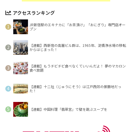
アクセスランキング
JR新宿駅のエキナカに「お茶漬け」「おにぎり」専門店オー
プン
【連載】西新宿の高層ビル群は、1965年、淀橋浄水場の移転
からはじまった！
【連載】もうチビチビ食べなくていいんだよ！ 夢のマカロン
食べ放題
【連載】十二社（じゅうにそう）は江戸西郊の景勝地だっ
た！
【連載】中国料理「翡翠宮」で壁を跳ぶスープを