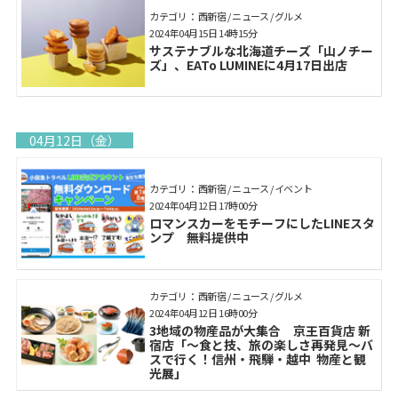
カテゴリ： 西新宿 / ニュース / グルメ
2024年04月15日 14時15分
サステナブルな北海道チーズ「山ノチー
ズ」、EATo LUMINEに4月17日出店
04月12日（金）
カテゴリ： 西新宿 / ニュース / イベント
2024年04月12日 17時00分
ロマンスカーをモチーフにしたLINEスタ
ンプ 無料提供中
カテゴリ： 西新宿 / ニュース / グルメ
2024年04月12日 16時00分
3地域の物産品が大集合 京王百貨店 新
宿店「～食と技、旅の楽しさ再発見～バ
スで行く！信州・飛騨・越中 物産と観
光展」