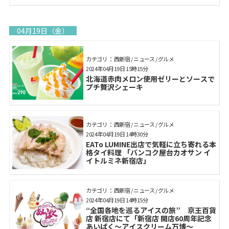
04月19日（金）
カテゴリ： 西新宿 / ニュース / グルメ
2024年04月19日 15時15分
北海道赤肉メロン使用ゼリーとソースで
プチ贅沢シェーキ
カテゴリ： 西新宿 / ニュース / グルメ
2024年04月19日 14時30分
EATo LUMINE出店で気軽に立ち寄れる本
格タイ料理 「バンコク屋台カオサン イ
イトルミネ新宿店」
カテゴリ： 西新宿 / ニュース / グルメ
2024年04月19日 14時15分
“全国各地を巡るアイスの旅” 京王百貨
店 新宿店にて「新宿店 開店60周年記念
あいぱく～アイスクリーム万博～