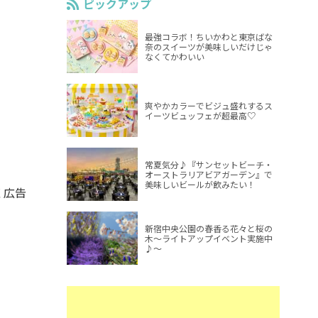
ピックアップ
最強コラボ！ちいかわと東京ばな
奈のスイーツが美味しいだけじゃ
なくてかわいい
爽やかカラーでビジュ盛れするス
イーツビュッフェが超最高♡
常夏気分♪『サンセットビーチ・
オーストラリアビアガーデン』で
美味しいビールが飲みたい！
く広告
新宿中央公園の春香る花々と桜の
木～ライトアップイベント実施中
♪～