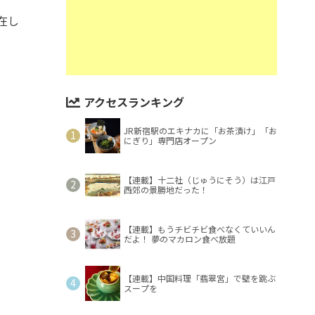
在し
アクセスランキング
JR新宿駅のエキナカに「お茶漬け」「お
にぎり」専門店オープン
【連載】十二社（じゅうにそう）は江戸
西郊の景勝地だった！
【連載】もうチビチビ食べなくていいん
だよ！ 夢のマカロン食べ放題
【連載】中国料理「翡翠宮」で壁を跳ぶ
スープを