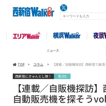
コラム
TOP
>
コラム
>
【連載／自販機探訪】西新宿で最高ラ
西新宿にきゅんとし隊！
第2回
【連載／自販機探訪】
自動販売機を探そうvol