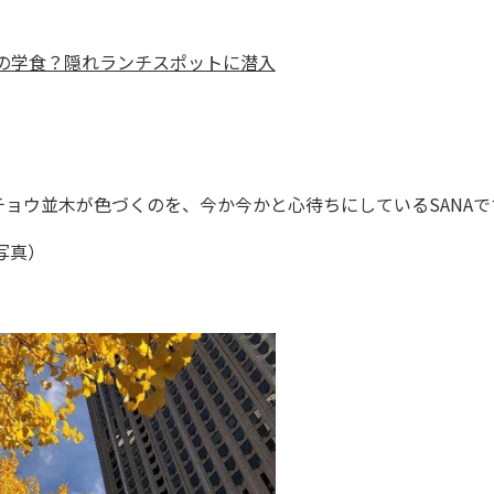
人の学食？隠れランチスポットに潜入
ョウ並木が色づくのを、今か今かと心待ちにしているSANAで
写真）