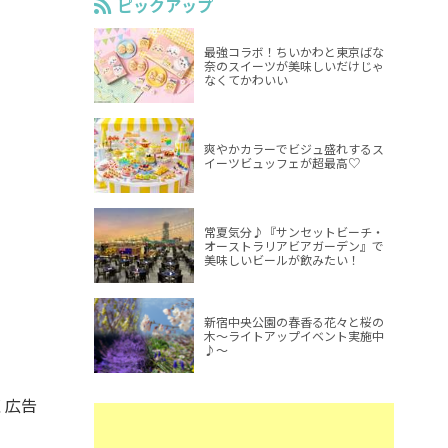
ピックアップ
最強コラボ！ちいかわと東京ばな
奈のスイーツが美味しいだけじゃ
なくてかわいい
爽やかカラーでビジュ盛れするス
イーツビュッフェが超最高♡
常夏気分♪『サンセットビーチ・
オーストラリアビアガーデン』で
美味しいビールが飲みたい！
新宿中央公園の春香る花々と桜の
木～ライトアップイベント実施中
♪～
く広告