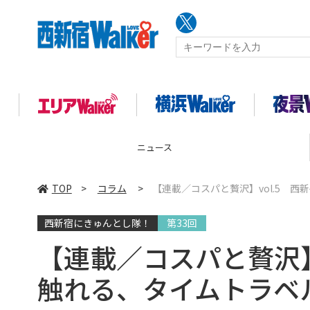
コラム
TOP
>
コラム
>
【連載／コスパと贅沢】vol.5 
西新宿にきゅんとし隊！
第33回
【連載／コスパと贅沢】
触れる、タイムトラベ