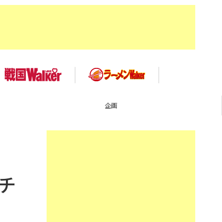
TOP
チ