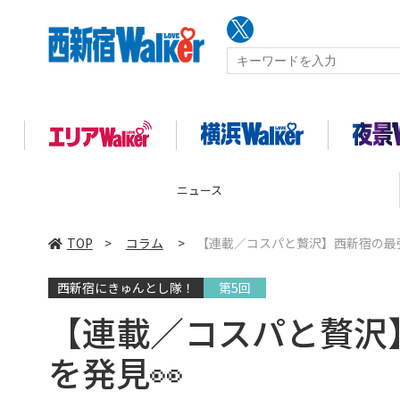
コラム
TOP
>
コラム
>
【連載／コスパと贅沢】西新宿の最
西新宿にきゅんとし隊！
第5回
【連載／コスパと贅沢
を発見👀