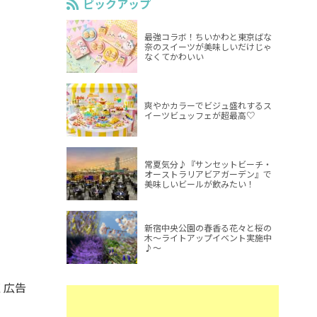
ピックアップ
最強コラボ！ちいかわと東京ばな
奈のスイーツが美味しいだけじゃ
なくてかわいい
爽やかカラーでビジュ盛れするス
イーツビュッフェが超最高♡
常夏気分♪『サンセットビーチ・
オーストラリアビアガーデン』で
美味しいビールが飲みたい！
新宿中央公園の春香る花々と桜の
木～ライトアップイベント実施中
♪～
く広告