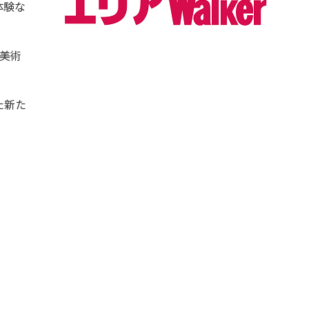
体験な
美術
た新た