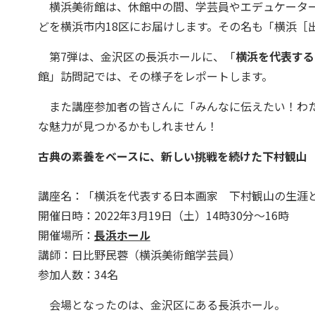
横浜美術館は、休館中の間、学芸員やエデュケーター
どを横浜市内18区にお届けします。その名も「横浜［
第7弾は、金沢区の長浜ホールに、「
横浜を代表する
館」訪問記では、その様子をレポートします。
また講座参加者の皆さんに「みんなに伝えたい！わた
な魅力が見つかるかもしれません！
古典の素養をベースに、新しい挑戦を続けた下村観山
講座名：「横浜を代表する日本画家 下村観山の生涯
開催日時：2022年3月19日（土）14時30分～16時
開催場所：
長浜ホール
講師：日比野民蓉（横浜美術館学芸員）
参加人数：34名
会場となったのは、金沢区にある長浜ホール。