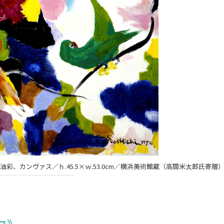
彩、カンヴァス／ｈ.45.5×ｗ.53.0cm／横浜美術館蔵（高間米太郎氏寄贈
。