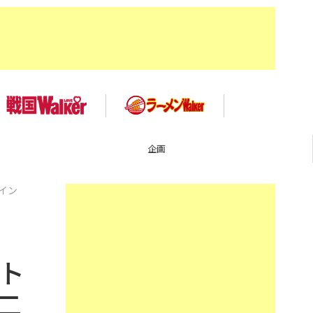
企画
イン
ト
二