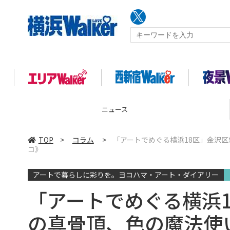
ニュース
TOP
>
コラム
>
「アートでめぐる横浜18区」金沢
コ》
アートで暮らしに彩りを。ヨコハマ・アート・ダイアリー
「アートでめぐる横浜
の真骨頂、色の魔法使