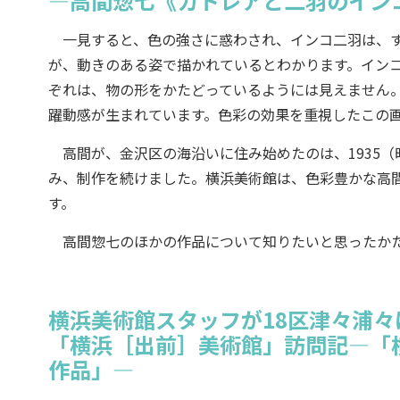
―高間惣七《カトレアと二羽のイン
一見すると、色の強さに惑わされ、インコ二羽は、す
が、動きのある姿で描かれているとわかります。イン
ぞれは、物の形をかたどっているようには見えません
躍動感が生まれています。色彩の効果を重視したこの
高間が、金沢区の海沿いに住み始めたのは、1935（
み、制作を続けました。横浜美術館は、色彩豊かな高
す。
高間惣七のほかの作品について知りたいと思ったか
横浜美術館スタッフが18区津々浦
「横浜［出前］美術館」訪問記―「
作品」―