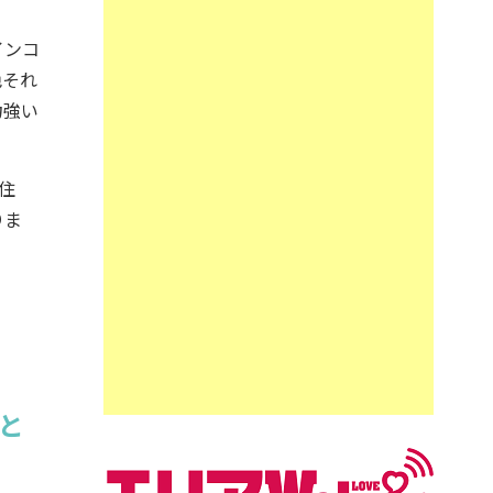
インコ
色それ
力強い
住
りま
と