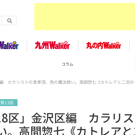
コラム
区編 カラリストの真骨頂、色の魔法使い。高間惣七《カトレアと二羽の
第11回
18区」金沢区編 カラリス
い。高間惣七《カトレアと