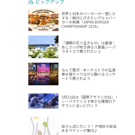
ピックアップ
世界と日本のバーガーが一堂に介
する！絶対に行きたいグルメバー
ガーの祭典「JAPAN BURGER
CHAMPIONSHIP 2026」
。
「満開の花×生きもの」は最強！
あじさいが咲き誇る八景島シーパ
ラダイスで癒されたい♪
なんて贅沢…オーケストラの生演
奏を寝そべりながら聴けるコンサ
ートで癒されよう
3月22日は「国際アザラシの日」！
シーパラでくらす希少な種類のア
ザラシに会いに行こう
桜さんぽに行こう！ 戸塚区の桜並
木をウナシーが案内♪