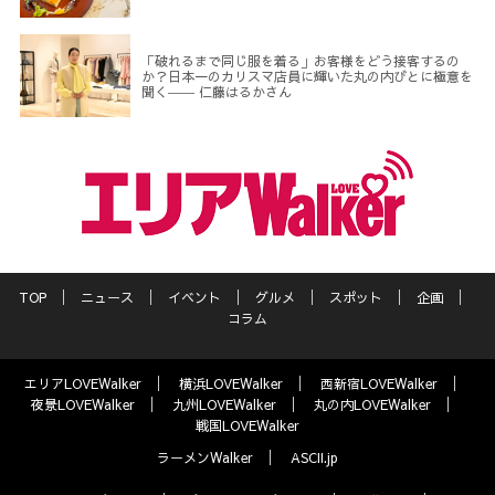
「破れるまで同じ服を着る」お客様をどう接客するの
か？日本一のカリスマ店員に輝いた丸の内びとに極意を
聞く―― 仁藤はるかさん
TOP
ニュース
イベント
グルメ
スポット
企画
コラム
エリアLOVEWalker
横浜LOVEWalker
西新宿LOVEWalker
夜景LOVEWalker
九州LOVEWalker
丸の内LOVEWalker
戦国LOVEWalker
ラーメンWalker
ASCII.jp