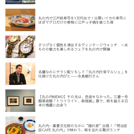
丸の内で江戸前寿司を1万円台で！分厚いイカの寿司に
ほぼマグロだけの巻物に江戸っ子魂を感じた夜
さりげなく個性を演出するヴィンテージウォッチ 一点
ものの魅力を楽しめるフェアを丸の内で開催
名優なのにチラシ配りもして「丸の内行幸マルシェ」を
仕掛けた丸の内びと――永島敏行さん
【丸の内MEMO】その光は、色褪せなかった。三菱一号
館美術館「トワイライト、新版画」展で、時を超える日
本の情趣に出会う
丸の内・重要文化財のなかに“隠れ家”出現！「明治安
田CAFE 丸の内」で味わう、時を忘れる贅沢ランチ