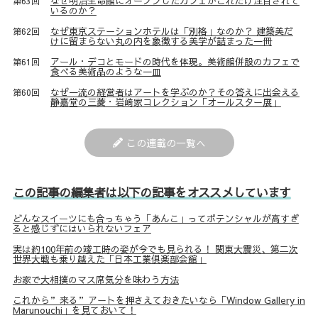
なぜ明治生命館にオープンしたカフェがこれだけ注目されて
第63回
いるのか？
なぜ東京ステーションホテルは「別格」なのか？ 建築美だ
第62回
けに留まらない丸の内を象徴する美学が詰まった一冊
アール・デコとモードの時代を体現。美術館併設のカフェで
第61回
食べる美術品のような一皿
なぜ一流の経営者はアートを学ぶのか？その答えに出会える
第60回
静嘉堂の三菱・岩﨑家コレクション「オールスター展」
この連載の一覧へ
この記事の編集者は以下の記事をオススメしています
どんなスイーツにも合っちゃう「あんこ」ってポテンシャルが高すぎ
ると感じずにはいられないフェア
実は約100年前の竣工時の姿が今でも見られる！ 関東大震災、第二次
世界大戦も乗り越えた「日本工業俱楽部会館」
お家で大相撲のマス席気分を味わう方法
これから”来る”アートを押さえておきたいなら「Window Gallery in
Marunouchi」を見ておいて！