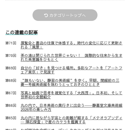
カテゴリートップへ
この連載の記事
展覧会と書店の往復で体感する、時代の変化に応じて更新さ
第71回
れる「風景」
茶の湯は閉じられた世界じゃない！ 国際的な往来から生ま
第70回
れた美意識をひもとく
自分の「好き」を見つける場所。多彩なアートを「アートフ
第69回
ェア東京」で見渡す
“誰もいない、静寂の美術館”を歩く。早朝、開館前の三
第68回
菱一号館美術館を味わうとっておきのひととき
写真と絵画で思考を視覚化する「大西茂」。日本初、そして
第67回
世界初の全貌紹介
丸の内で、日本美術の奥行きに出会う──静嘉堂文庫美術館
第66回
2026年の楽しみ方
丸の内に居ながら宇宙との距離が縮まる「メテオラプソディ
第65回
─ 隕石探査」で星のカケラを鑑賞する