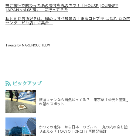
福井旅行で味わったあの美食を丸の内で！「HOUSE JOURNEY
JAPAN vol.08 福井」に行ってきた
私と同じお酒好きは、鯛めし食べ放題の「東京コトブキ はなれ 丸の内
センタービル店」に集合！
Tweets by MARUNOUCHI_LW
ピックアップ
鉄道ファンなら当然知ってる？ 東京駅「栄光と悲劇」
の隠れスポット
かつての東洋一から日本一のビルへ！ 丸の内の空を塗
り変える「TOKYO TORCH」再開発秘話