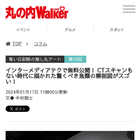
toggle
naviga
グルメ
スポット
企画
TOP
>
コラム
青い日記帳の推し丸アート
第18回
インターメディアテクで無料公開！ CTスキャンも
ない時代に描かれた驚くべき魚類の解剖図がスゴ
い！
2024年01月17日 11時00分更新
文● 中村剛士