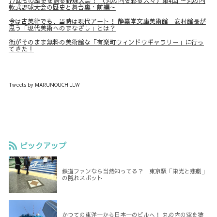
77回もの歴史を誇る野球大会！ 〈丸の内を彩る人々〉第4回 ～丸の内
軟式野球大会の歴史と舞台裏・前編～
今は古美術でも、当時は現代アート！ 静嘉堂文庫美術館 安村館長が
思う「現代美術へのまなざし」とは？
街がそのまま無料の美術館な「有楽町ウィンドウギャラリー」に行っ
てきた！
Tweets by MARUNOUCHI_LW
ピックアップ
鉄道ファンなら当然知ってる？ 東京駅「栄光と悲劇」
の隠れスポット
かつての東洋一から日本一のビルへ！ 丸の内の空を塗