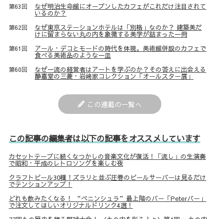
なぜ明治生命館にオープンしたカフェがこれだけ注目されて
第63回
いるのか？
なぜ東京ステーションホテルは「別格」なのか？ 建築美だ
第62回
けに留まらない丸の内を象徴する美学が詰まった一冊
アール・デコとモードの時代を体現。美術館併設のカフェで
第61回
食べる美術品のような一皿
なぜ一流の経営者はアートを学ぶのか？その答えに出会える
第60回
静嘉堂の三菱・岩﨑家コレクション「オールスター展」
この連載の一覧へ
この記事の編集者は以下の記事をオススメしています
カセットテープに続くなつかしの音楽文化が復活！「流し」の生演奏
で昭和・平成のレトロソングを楽しむ夜
クラフトビール30種！ズラリと並ぶ圧巻のビールサーバーは見るだけ
でテンションアップ！
どれも飲みたくなる！ “ペニンシュラ”最上階のバー「Peterバー」
で注文してほしいオリジナルドリンク4選！