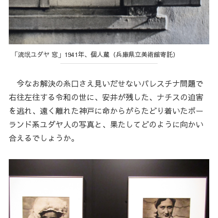
「流氓ユダヤ 窓」1941年、個人蔵（兵庫県立美術館寄託）
今なお解決の糸口さえ見いだせないパレスチナ問題で
右往左往する令和の世に、安井が残した、ナチスの迫害
を逃れ、遠く離れた神戸に命からがらたどり着いたポー
ランド系ユダヤ人の写真と、果たしてどのように向かい
合えるでしょうか。