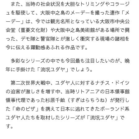
また、当時の社会状況を大胆なトリミングやコラージ
ュを駆使して、大阪中之島のメーデーを撮った連作「メ
ーデー」は、今では観光名所となっている大阪市中央公
会堂（重要文化財）や大阪中之島美術館がある場所で興
った、デモ隊と警官隊とが激しく衝突する現場の諸相を
今に伝える躍動感あふれる作品です。
多彩なシリーズの中でも今回最も注目したいのが、晩
年に手掛けた「流氓ユダヤ」でしょう。
第二次世界大戦中、ユダヤ人に対するナチス・ドイツ
の迫害が激しさを増す中、当時リトアニアの日本領事館
領事代理であった杉原千畝（すぎはらちうね）が発行し
た「命のビザ」を携えて日本に逃れてきたポーランド系
ユダヤ人たちを取材したシリーズが「流氓ユダヤ」で
す。