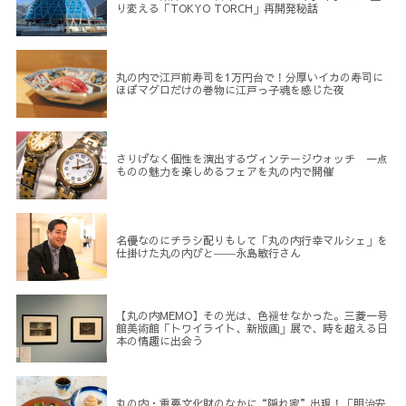
り変える「TOKYO TORCH」再開発秘話
丸の内で江戸前寿司を1万円台で！分厚いイカの寿司に
ほぼマグロだけの巻物に江戸っ子魂を感じた夜
さりげなく個性を演出するヴィンテージウォッチ 一点
ものの魅力を楽しめるフェアを丸の内で開催
名優なのにチラシ配りもして「丸の内行幸マルシェ」を
仕掛けた丸の内びと――永島敏行さん
【丸の内MEMO】その光は、色褪せなかった。三菱一号
館美術館「トワイライト、新版画」展で、時を超える日
本の情趣に出会う
丸の内・重要文化財のなかに“隠れ家”出現！「明治安