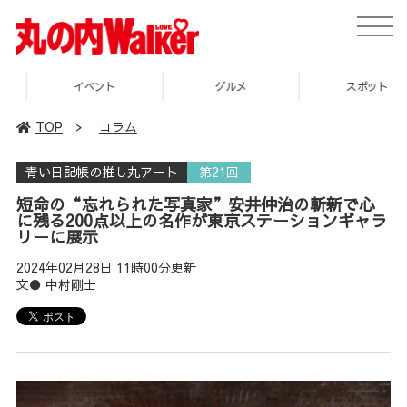
toggle
naviga
イベント
グルメ
スポット
TOP
>
コラム
青い日記帳の推し丸アート
第21回
短命の“忘れられた写真家”安井仲治の斬新で心
に残る200点以上の名作が東京ステーションギャラ
リーに展示
2024年02月28日 11時00分更新
文● 中村剛士