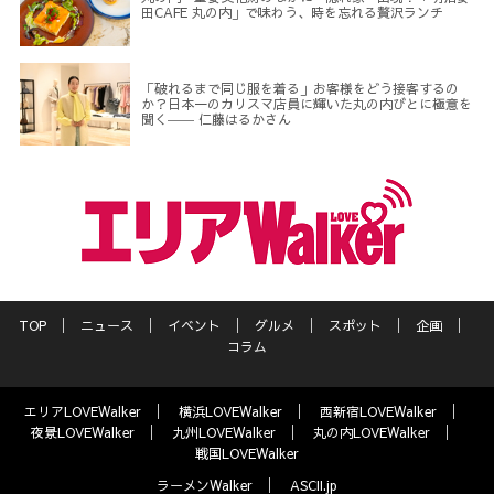
田CAFE 丸の内」で味わう、時を忘れる贅沢ランチ
「破れるまで同じ服を着る」お客様をどう接客するの
か？日本一のカリスマ店員に輝いた丸の内びとに極意を
聞く―― 仁藤はるかさん
TOP
ニュース
イベント
グルメ
スポット
企画
コラム
エリアLOVEWalker
横浜LOVEWalker
西新宿LOVEWalker
夜景LOVEWalker
九州LOVEWalker
丸の内LOVEWalker
戦国LOVEWalker
ラーメンWalker
ASCII.jp