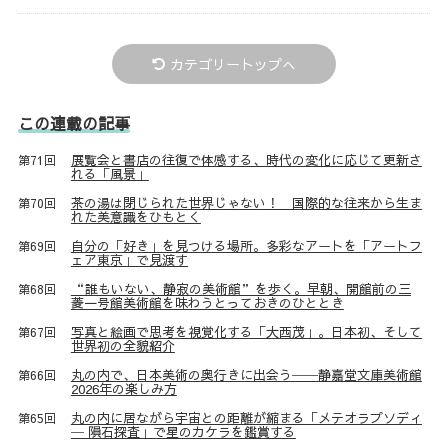
カテゴリートップへ
この連載の記事
展覧会と書店の往復で体感する、時代の変化に応じて更新さ
第71回
れる「風景」
茶の湯は閉じられた世界じゃない！ 国際的な往来から生ま
第70回
れた美意識をひもとく
自分の「好き」を見つける場所。多彩なアートを「アートフ
第69回
ェア東京」で見渡す
“誰もいない、静寂の美術館”を歩く。早朝、開館前の三
第68回
菱一号館美術館を味わうとっておきのひととき
写真と絵画で思考を視覚化する「大西茂」。日本初、そして
第67回
世界初の全貌紹介
丸の内で、日本美術の奥行きに出会う──静嘉堂文庫美術館
第66回
2026年の楽しみ方
丸の内に居ながら宇宙との距離が縮まる「メテオラプソディ
第65回
─ 隕石探査」で星のカケラを鑑賞する