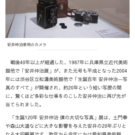
安井仲治愛用のカメラ
戦後40年以上が経過した、1987年に兵庫県立近代美術
館他で「安井仲治展」が、また元号も平成となった2004
年には渋谷区立松濤美術館他で「生誕百年 安井仲治―写
真のすべて」が開催され、約20年という短い写歴の間
に、驚くほど多彩な仕事をのこした安井仲治に再び光が
当てられました。
「生誕120年 安井仲治 僕の大切な写真」展は、土門拳
や森山大道などに大きな影響を与えた安井の20年ぶりと
なる大回顧展です。昨年から今年にかけ愛知県美術館、