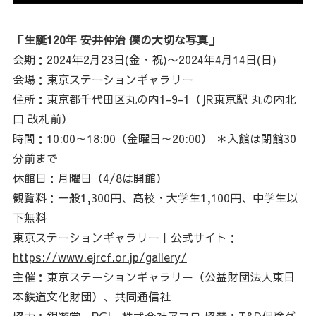
「生誕120年 安井仲治 僕の大切な写真」
会期：2024年2月23日(金・祝)〜2024年4月14日(日)
会場：東京ステーションギャラリー
住所：東京都千代田区丸の内1-9-1（JR東京駅 丸の内北
口 改札前）
時間：10:00～18:00（金曜日～20:00） ＊入館は閉館30
分前まで
休館日：月曜日（4/8は開館）
観覧料：一般1,300円、高校・大学生1,100円、中学生以
下無料
東京ステーションギャラリー｜公式サイト：
https://www.ejrcf.or.jp/gallery/
主催：東京ステーションギャラリー（公益財団法人東日
本鉄道文化財団）、共同通信社
協力：銀遊堂、PGI、株式会社アフロ 協賛：T&D保険グ