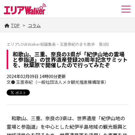
TOP
コラム
エリアLOVEWalker総編集長・玉置泰紀のまち散歩 第3回
和歌山、三重、奈良の3県が「紀伊山地の霊場
と参詣道」の世界遺産登録20周年記念サミット
を、秋葉原で開催したので行ってみたぞ
2024年02月09日 14時00分更新
文● 玉置泰紀（一般社団法人メタ観光推進機構理事）
和歌山、三重、奈良の3県は、世界遺産「紀伊山地の
霊場と参詣道」を中心とした紀伊半島地域の観光振興と