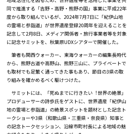
地域活性化を図るため、世界遺産等を活用した事業を共
同で推進する「吉野・高野・熊野の国」事業に平成22年
度から取り組んでいるが、2024年7月7日に「紀伊山地
の霊場と参詣道」が世界遺産登録20周年を迎えることを
記念して2月8日、メディア関係者・旅行事業者等を対象
に記念サミットを、秋葉原UDXシアターで開催した。
筆者も関西ウォーカー、東海ウォーカーの編集長時代
から、熊野古道や高野山、熊野三山に、プライベートで
も取材でも足繁く通ってきた事もあり、節目の3県の取
り組みを確かめるべく駆けつけた。
サミットには、「死ぬまでに行きたい︕世界の絶景」
プロデューサーの詩歩氏をゲストに、世界遺産「紀伊山
地の霊場と参詣道」の絶景スポットを題材とした記念ト
ークショーや3県（和歌山県・三重県・奈良県）知事と
の記念トークセッション、沿線市町村長による地域の魅