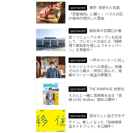
東京･浅草の人気店
sponsored
「忍者焼肉」に聞く！ ハラル対応
の焼肉が成功した理由
南知多の玄関口が激
sponsored
変！リニューアルオープンを記念
して、プレゼントの当たる「師崎
港で南知多を感じようキャンペー
ン」を実施中！
一杯のコーヒーに託し
sponsored
たホンジュラスへの恩返し。知識
ゼロから輸入・焙煎に挑んだ、愛
媛のコーヒー店主の原動力
THE RAMPAGE 吉野北
sponsored
人さんと一緒に宮崎県を巡る「宮
崎 LOVE Walker」無料公開中！
自分らしい生き方をデ
sponsored
ザイン。新しくなった「宮崎県移
住ガイドブック」を公開中！