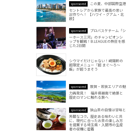
この夏、中部国際空港
sponsored
セントレアから家族で最高の思い
出作りへ！ 【ハワイ・グアム・北
欧】
プロバスケチーム「シ
sponsored
ーホース三河」のチャンピオンシ
ップを観戦！B.LEAGUEの熱狂を感
じた2日間
シウマイだけじゃない！崎陽軒の
超限定メニュー「超 まぐ～ろ～
飯」が超うまそう
敦賀・若狭エリアの魅
sponsored
力再発見！ 福井県嶺南で絶景と
歴史ロマンに触れる旅へ
狭山茶の自慢は甘味と
sponsored
芳醇なコク。歴史ある味わいと共
に、現代に合ったお茶の楽しみ方
を提案する埼玉県・入間市の生産
者の収穫に密着