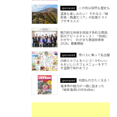
この秋は自然も歴史も
sponsored
温泉も楽しみたい！ それなら「岐
阜県・西濃エリア」の紅葉ドライ
ブがオススメ
魅力的な地域を目指す多彩な商店
街のアピールチャンス！ 「地域に
かがやく わがまち商店街表彰
2026」募集開始
市バスに乗って名古屋
sponsored
の映えカフェをハシゴ！かわいい
＆おいしいカフェメニューをすて
き空間で味わおう♪
何度も行きたくなる！
sponsored
海津市の魅力が一冊に詰まった
「岐阜海津LOVEWalker」