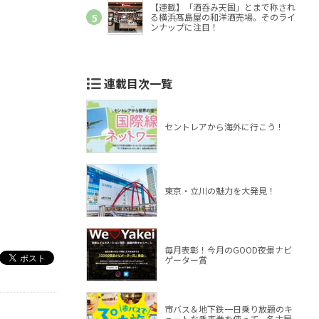
【連載】「酒呑み天国」とまで称され
る横浜髙島屋の和洋酒売場。そのライ
ンナップに注目！
連載目次一覧
セントレアから海外に行こう！
東京・立川の魅力を大発見！
毎月表彰！今月のGOOD夜景ナビ
ゲーター賞
市バス＆地下鉄一日乗り放題のキ
ュートな乗車券を使って、名古屋