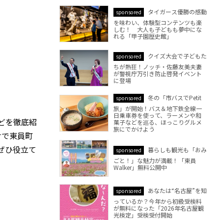
タイガース優勝の感動
sponsored
を味わい、体験型コンテンツも楽
しむ！ 大人も子どもも夢中にな
れる「甲子園歴史館」
クイズ大会で子どもた
sponsored
ちが熱狂！ノッチ・佐藤友美夫妻
が警視庁万引き防止啓発イベント
に登場
冬の「市バスでPetit
sponsored
旅」が開始！バス＆地下鉄全線一
日乗車券を使って、ラーメンや和
どを徹底紹
菓子などを巡る、ほっこりグルメ
旅にでかけよう
けで東員町
ぜひ役立て
暮らしも観光も「おみ
sponsored
ごと！」な魅力が満載！「東員
Walker」無料公開中
あなたは“名古屋”を知
sponsored
っているか？今年から初級受検料
が無料になった「2026年名古屋観
光検定」受検受付開始