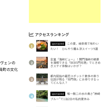
アクセスランキング
この夏、岐阜県で味わい
sponsored
たい！ ひんやり麺＆涼スイーツ9選
全室「海峡ビュー」！関門海峡の絶景
ヴェンの
を満喫できる「BEB5門司港」でときめ
きステイ体験はいかが？
員町の文化
都内屈指の最恐スポット⁉ 数多の祟り
伝説が残る「将門塚」にお参りするっ
てどんな人？
唯一無二の水の青さ”神崎
sponsored
ブルー”で1泊2日の私的夏休み