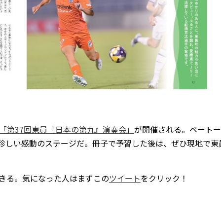
「第37回東員『日本の第九』演奏会」
が開催される。ベートー
珍しい感動のステージだ。冊子で予習した後は、ぜひ現地で東
ができる。気になった人はまずこの
ツイート
をクリック！