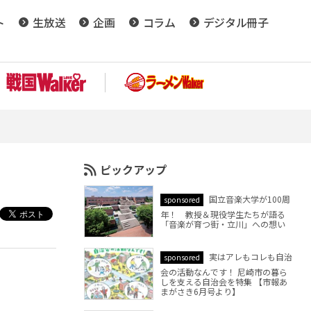
ト
生放送
企画
コラム
デジタル冊子
ピックアップ
国立音楽大学が100周
sponsored
年！ 教授＆現役学生たちが語る
「音楽が育つ街・立川」への想い
実はアレもコレも自治
sponsored
会の活動なんです！ 尼崎市の暮ら
しを支える自治会を特集 【市報あ
まがさき6月号より】