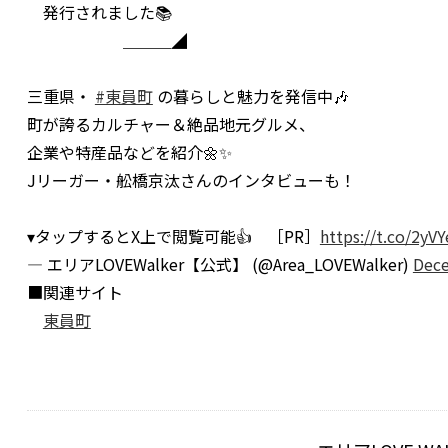
発行されました📚
＿＿＿◢
三重県・
#東員町
の暮らしと魅力を発信中🎶
町が誇るカルチャー＆絶品地元グルメ、
企業や特産品などを紹介🌼✨
Jリーガー・舩橋京汰さんのインタビューも！
▾タップするとX上で閲覧可能👍 ［PR］
https://t.co/2yV
— エリアLOVEWalker【公式】 (@Area_LOVEWalker)
Dece
■関連サイト
東員町