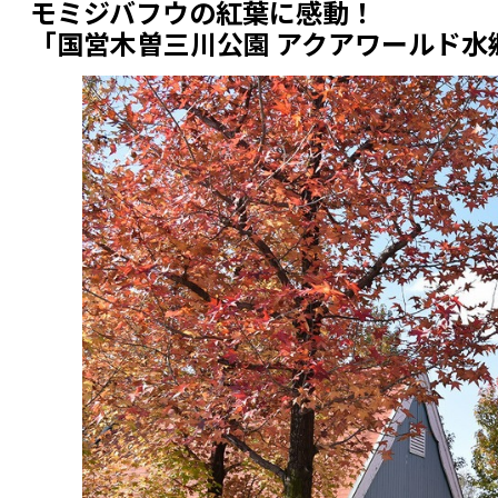
モミジバフウの紅葉に感動！
「国営木曽三川公園 アクアワールド水