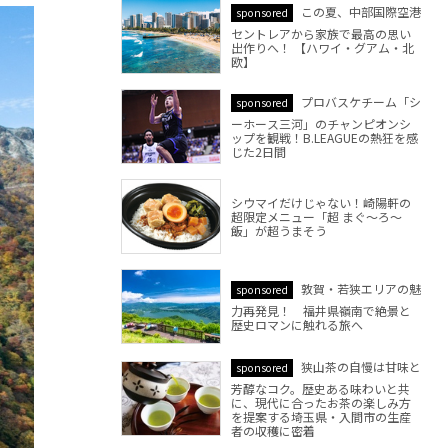
この夏、中部国際空港
sponsored
セントレアから家族で最高の思い
出作りへ！ 【ハワイ・グアム・北
欧】
プロバスケチーム「シ
sponsored
ーホース三河」のチャンピオンシ
ップを観戦！B.LEAGUEの熱狂を感
じた2日間
シウマイだけじゃない！崎陽軒の
超限定メニュー「超 まぐ～ろ～
飯」が超うまそう
敦賀・若狭エリアの魅
sponsored
力再発見！ 福井県嶺南で絶景と
歴史ロマンに触れる旅へ
狭山茶の自慢は甘味と
sponsored
芳醇なコク。歴史ある味わいと共
に、現代に合ったお茶の楽しみ方
を提案する埼玉県・入間市の生産
者の収穫に密着