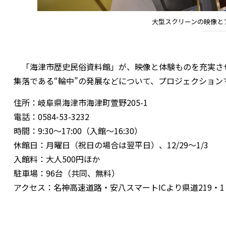
大型スクリーンの映像と
「海津市歴史民俗資料館」が、映像と体験ものを充実させて
集落である“輪中”の発展などについて、プロジェクショ
住所：岐阜県海津市海津町萱野205-1
電話：0584-53-3232
時間：9:30〜17:00（入館〜16:30）
休館日：月曜日（祝日の場合は翌平日）、12/29〜1/3
入館料：大人500円ほか
駐車場：96台（共同、無料）
アクセス：名神高速道路・安八スマートICより県道219・1・