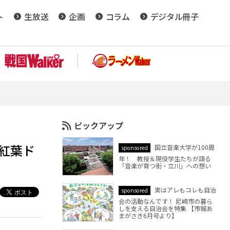
ト
生放送
企画
コラム
デジタル冊子
ピックアップ
紅葉ド
国立音楽大学が100周
sponsored
年！ 教授＆現役学生たちが語る
「音楽が育つ街・立川」への想い
実はアレもコレも自治
sponsored
会の活動なんです！ 尼崎市の暮ら
しを支える自治会を特集 【市報あ
まがさき6月号より】