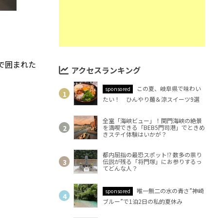
で囲まれた
アクセスランキング
この夏、岐阜県で味わい
sponsored
たい！ ひんやり麺＆涼スイーツ9選
全室「海峡ビュー」！関門海峡の絶景
を満喫できる「BEB5門司港」でときめ
きステイ体験はいかが？
都内屈指の最恐スポット⁉ 数多の祟り
伝説が残る「将門塚」にお参りするっ
てどんな人？
唯一無二の水の青さ”神崎
sponsored
ブルー”で1泊2日の私的夏休み