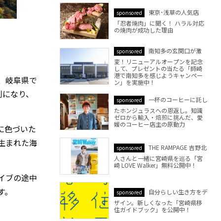
東京･浅草の人気店
sponsored
「忍者焼肉」に聞く！ ハラル対応
の焼肉が成功した理由
南知多の玄関口が激
sponsored
変！リニューアルオープンを記念
して、プレゼントの当たる「師崎
港で南知多を感じようキャンペー
、岐阜県で
ン」を実施中！
利になり、
一杯のコーヒーに託し
sponsored
たホンジュラスへの恩返し。知識
ゼロから輸入・焙煎に挑んだ、愛
媛のコーヒー店主の原動力
に色づいた
生まれた海
THE RAMPAGE 吉野北
sponsored
人さんと一緒に宮崎県を巡る「宮
崎 LOVE Walker」無料公開中！
イブの途中
す。
自分らしい生き方をデ
sponsored
ザイン。新しくなった「宮崎県移
住ガイドブック」を公開中！