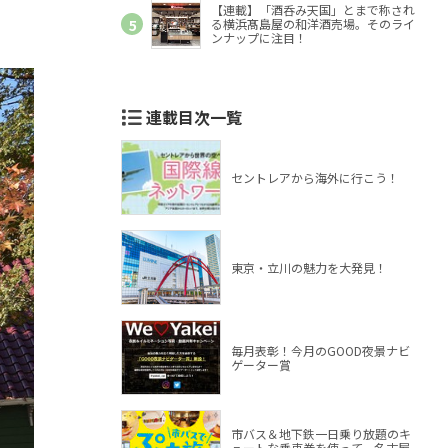
【連載】「酒呑み天国」とまで称され
る横浜髙島屋の和洋酒売場。そのライ
ンナップに注目！
連載目次一覧
セントレアから海外に行こう！
東京・立川の魅力を大発見！
毎月表彰！今月のGOOD夜景ナビ
ゲーター賞
市バス＆地下鉄一日乗り放題のキ
ュートな乗車券を使って、名古屋