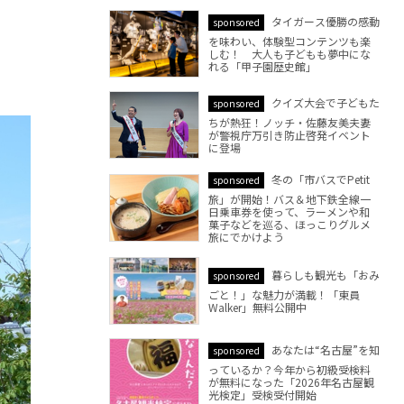
タイガース優勝の感動
sponsored
を味わい、体験型コンテンツも楽
しむ！ 大人も子どもも夢中にな
れる「甲子園歴史館」
クイズ大会で子どもた
sponsored
ちが熱狂！ノッチ・佐藤友美夫妻
が警視庁万引き防止啓発イベント
に登場
冬の「市バスでPetit
sponsored
旅」が開始！バス＆地下鉄全線一
日乗車券を使って、ラーメンや和
菓子などを巡る、ほっこりグルメ
旅にでかけよう
暮らしも観光も「おみ
sponsored
ごと！」な魅力が満載！「東員
Walker」無料公開中
あなたは“名古屋”を知
sponsored
っているか？今年から初級受検料
が無料になった「2026年名古屋観
光検定」受検受付開始