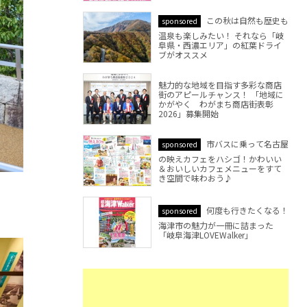
この秋は自然も歴史も
sponsored
温泉も楽しみたい！ それなら「岐
阜県・西濃エリア」の紅葉ドライ
ブがオススメ
魅力的な地域を目指す多彩な商店
街のアピールチャンス！ 「地域に
かがやく わがまち商店街表彰
2026」募集開始
市バスに乗って名古屋
sponsored
の映えカフェをハシゴ！かわいい
＆おいしいカフェメニューをすて
き空間で味わおう♪
何度も行きたくなる！
sponsored
海津市の魅力が一冊に詰まった
「岐阜海津LOVEWalker」