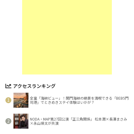
アクセスランキング
全室「海峡ビュー」！関門海峡の絶景を満喫できる「BEB5門
司港」でときめきステイ体験はいかが？
NODA・MAP第27回公演「正三角関係」 松本潤×長澤まさみ
×永山瑛太が共演