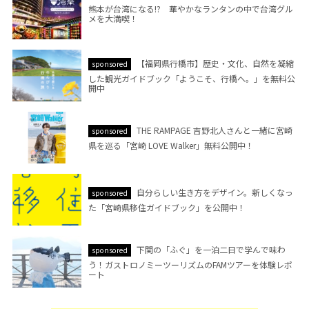
熊本が台湾になる!? 華やかなランタンの中で台湾グル
メを大満喫！
【福岡県行橋市】歴史・文化、自然を凝縮
sponsored
した観光ガイドブック「ようこそ、行橋へ。」を無料公
開中
THE RAMPAGE 吉野北人さんと一緒に宮崎
sponsored
県を巡る「宮崎 LOVE Walker」無料公開中！
自分らしい生き方をデザイン。新しくなっ
sponsored
た「宮崎県移住ガイドブック」を公開中！
下関の「ふぐ」を一泊二日で学んで味わ
sponsored
う！ガストロノミーツーリズムのFAMツアーを体験レポ
ート