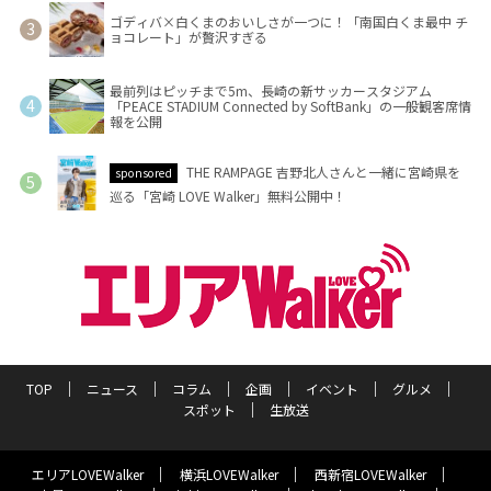
ゴディバ×白くまのおいしさが一つに！「南国白くま最中 チ
ョコレート」が贅沢すぎる
最前列はピッチまで5m、長崎の新サッカースタジアム
「PEACE STADIUM Connected by SoftBank」の一般観客席情
報を公開
THE RAMPAGE 吉野北人さんと一緒に宮崎県を
sponsored
巡る「宮崎 LOVE Walker」無料公開中！
TOP
ニュース
コラム
企画
イベント
グルメ
スポット
生放送
エリアLOVEWalker
横浜LOVEWalker
西新宿LOVEWalker