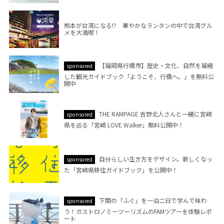
熊本が台湾になる!? 華やかなランタンの中で台湾グル
メを大満喫！
【福岡県行橋市】歴史・文化、自然を凝縮
sponsored
した観光ガイドブック「ようこそ、行橋へ。」を無料公
開中
THE RAMPAGE 吉野北人さんと一緒に宮崎
sponsored
県を巡る「宮崎 LOVE Walker」無料公開中！
自分らしい生き方をデザイン。新しくなっ
sponsored
た「宮崎県移住ガイドブック」を公開中！
下関の「ふぐ」を一泊二日で学んで味わ
sponsored
う！ガストロノミーツーリズムのFAMツアーを体験レポ
ート