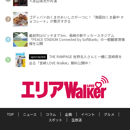
×永山瑛太が共演
ゴディバ×白くまのおいしさが一つに！「南国白くま最中 チ
ョコレート」が贅沢すぎる
最前列はピッチまで5m、長崎の新サッカースタジアム
「PEACE STADIUM Connected by SoftBank」の一般観客席情
報を公開
THE RAMPAGE 吉野北人さんと一緒に宮崎県を
sponsored
巡る「宮崎 LOVE Walker」無料公開中！
TOP
ニュース
コラム
企画
イベント
グルメ
スポット
生放送