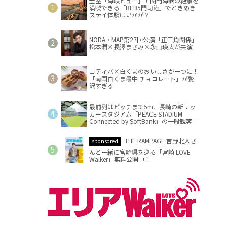
全室「海峡ビュー」！関門海峡の絶景を
満喫できる「BEB5門司港」でときめき
ステイ体験はいかが？
NODA・MAP第27回公演「正三角関係」
松本潤×長澤まさみ×永山瑛太が共演
ゴディバ×白くまのおいしさが一つに！
「南国白くま最中 チョコレート」が贅
沢すぎる
最前列はピッチまで5m、長崎の新サッ
カースタジアム「PEACE STADIUM
Connected by SoftBank」の一般観客席
情報を公開
THE RAMPAGE 吉野北人さ
sponsored
んと一緒に宮崎県を巡る「宮崎 LOVE
Walker」無料公開中！