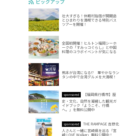
ピックアップ
壮大すぎる！休暇村指宿が開聞岳
とひまわりを満喫できる特別バス
ツアーを開催！
全国初開催！ヒルトン福岡シーホ
ークの「すみっコぐらし」と中国
料理のコラボイベントが気になる
熊本が台湾になる!? 華やかなラン
タンの中で台湾グルメを大満喫！
【福岡県行橋市】歴
sponsored
史・文化、自然を凝縮した観光ガ
イドブック「ようこそ、行橋
へ。」を無料公開中
THE RAMPAGE 吉野北
sponsored
人さんと一緒に宮崎県を巡る「宮
崎 LOVE Walker」無料公開中！