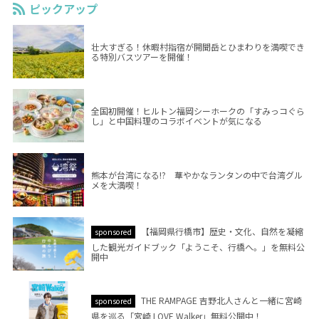
ピックアップ
壮大すぎる！休暇村指宿が開聞岳とひまわりを満喫でき
る特別バスツアーを開催！
全国初開催！ヒルトン福岡シーホークの「すみっコぐら
し」と中国料理のコラボイベントが気になる
熊本が台湾になる!? 華やかなランタンの中で台湾グル
メを大満喫！
【福岡県行橋市】歴史・文化、自然を凝縮
sponsored
した観光ガイドブック「ようこそ、行橋へ。」を無料公
開中
THE RAMPAGE 吉野北人さんと一緒に宮崎
sponsored
県を巡る「宮崎 LOVE Walker」無料公開中！