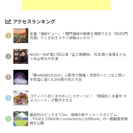
アクセスランキング
全室「海峡ビュー」！関門海峡の絶景を満喫できる「BEB5門
司港」でときめきステイ体験はいかが？
NODA・MAP第27回公演「正三角関係」 松本潤×長澤まさみ
×永山瑛太が共演
「夢HANABI2026が」小郡市で開催！次世代へとつなぐ想い
を夜空に描く8,000発の花火大会
ゴディバ×白くまのおいしさが一つに！「南国白くま最中 チ
ョコレート」が贅沢すぎる
最前列はピッチまで5m、長崎の新サッカースタジアム
「PEACE STADIUM Connected by SoftBank」の一般観客席情
報を公開