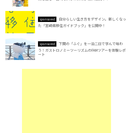
自分らしい生き方をデザイン。新しくなっ
sponsored
た「宮崎県移住ガイドブック」を公開中！
下関の「ふぐ」を一泊二日で学んで味わ
sponsored
う！ガストロノミーツーリズムのFAMツアーを体験レポ
ート