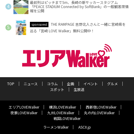
最前列はピッチまで5m、長崎の新サッカースタジアム
「PEACE STADIUM Connected by SoftBank」の一般観客席情
報を公開
THE RAMPAGE 吉野北人さんと一緒に宮崎県を
sponsored
巡る「宮崎 LOVE Walker」無料公開中！
TOP
ニュース
コラム
企画
イベント
グルメ
スポット
生放送
エリアLOVEWalker
横浜LOVEWalker
西新宿LOVEWalker
夜景LOVEWalker
九州LOVEWalker
丸の内LOVEWalker
戦国LOVEWalker
ラーメンWalker
ASCII.jp