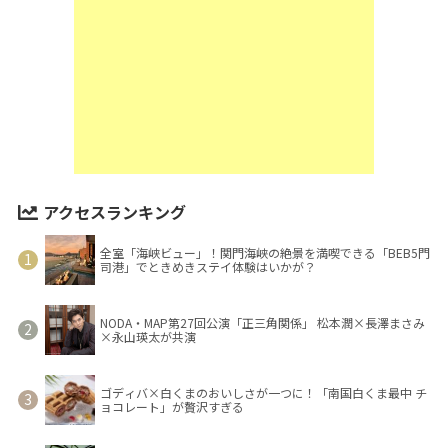
アクセスランキング
全室「海峡ビュー」！関門海峡の絶景を満喫できる「BEB5門
司港」でときめきステイ体験はいかが？
NODA・MAP第27回公演「正三角関係」 松本潤×長澤まさみ
×永山瑛太が共演
ゴディバ×白くまのおいしさが一つに！「南国白くま最中 チ
ョコレート」が贅沢すぎる