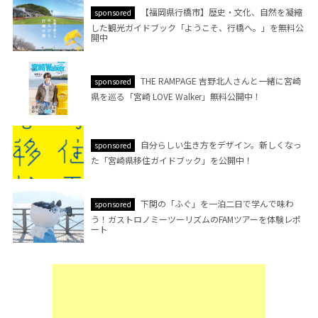
【福岡県行橋市】歴史・文化、自然を凝縮
sponsored
した観光ガイドブック「ようこそ、行橋へ。」を無料公
開中
THE RAMPAGE 吉野北人さんと一緒に宮崎
sponsored
県を巡る「宮崎 LOVE Walker」無料公開中！
自分らしい生き方をデザイン。新しくなっ
sponsored
た「宮崎県移住ガイドブック」を公開中！
下関の「ふぐ」を一泊二日で学んで味わ
sponsored
う！ガストロノミーツーリズムのFAMツアーを体験レポ
ート