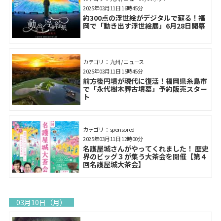
2025年03月11日 16時45分
約300点の浮世絵がデジタルで蘇る！福
岡で「動き出す浮世絵展」6月28日開幕
カテゴリ： 九州 / ニュース
2025年03月11日 15時45分
前方後円墳が現代に復活！福岡県糸島市
で「永代樹木葬古墳墓」予約販売スター
ト
カテゴリ： sponsored
2025年03月11日 12時00分
名護屋城さんがやってくれました！ 歴史
界のビッグ３が集う大茶会を開催【第４
回名護屋城大茶会】
03月10日（月）