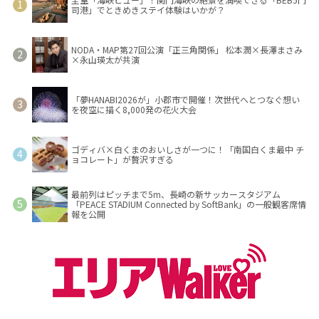
司港」でときめきステイ体験はいかが？
NODA・MAP第27回公演「正三角関係」 松本潤×長澤まさみ
×永山瑛太が共演
「夢HANABI2026が」小郡市で開催！次世代へとつなぐ想い
を夜空に描く8,000発の花火大会
ゴディバ×白くまのおいしさが一つに！「南国白くま最中 チ
ョコレート」が贅沢すぎる
最前列はピッチまで5m、長崎の新サッカースタジアム
「PEACE STADIUM Connected by SoftBank」の一般観客席情
報を公開