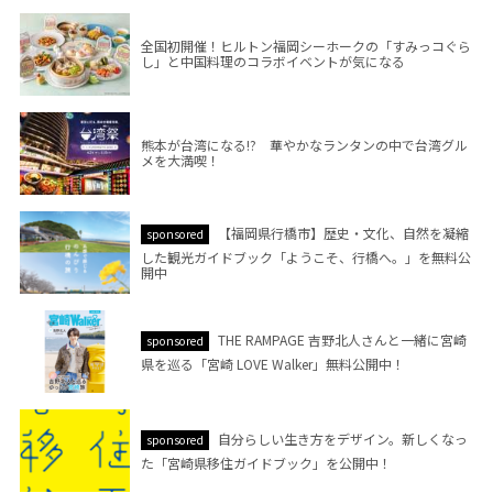
全国初開催！ヒルトン福岡シーホークの「すみっコぐら
し」と中国料理のコラボイベントが気になる
熊本が台湾になる!? 華やかなランタンの中で台湾グル
メを大満喫！
【福岡県行橋市】歴史・文化、自然を凝縮
sponsored
した観光ガイドブック「ようこそ、行橋へ。」を無料公
開中
THE RAMPAGE 吉野北人さんと一緒に宮崎
sponsored
県を巡る「宮崎 LOVE Walker」無料公開中！
自分らしい生き方をデザイン。新しくなっ
sponsored
た「宮崎県移住ガイドブック」を公開中！