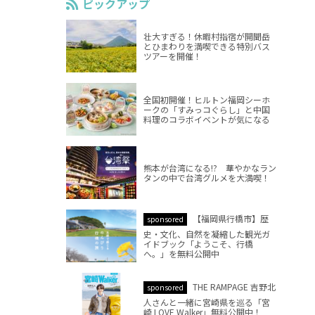
ピックアップ
壮大すぎる！休暇村指宿が開聞岳
とひまわりを満喫できる特別バス
ツアーを開催！
全国初開催！ヒルトン福岡シーホ
ークの「すみっコぐらし」と中国
料理のコラボイベントが気になる
熊本が台湾になる!? 華やかなラン
タンの中で台湾グルメを大満喫！
【福岡県行橋市】歴
sponsored
史・文化、自然を凝縮した観光ガ
イドブック「ようこそ、行橋
へ。」を無料公開中
THE RAMPAGE 吉野北
sponsored
人さんと一緒に宮崎県を巡る「宮
崎 LOVE Walker」無料公開中！