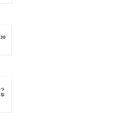
30
みっ
にな