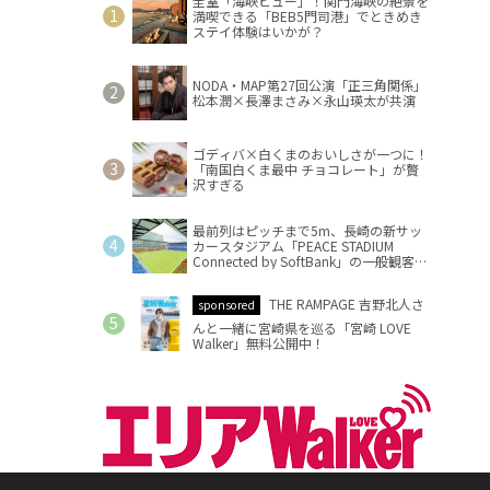
全室「海峡ビュー」！関門海峡の絶景を
満喫できる「BEB5門司港」でときめき
ステイ体験はいかが？
NODA・MAP第27回公演「正三角関係」
松本潤×長澤まさみ×永山瑛太が共演
ゴディバ×白くまのおいしさが一つに！
「南国白くま最中 チョコレート」が贅
沢すぎる
最前列はピッチまで5m、長崎の新サッ
カースタジアム「PEACE STADIUM
Connected by SoftBank」の一般観客席
情報を公開
THE RAMPAGE 吉野北人さ
sponsored
んと一緒に宮崎県を巡る「宮崎 LOVE
Walker」無料公開中！