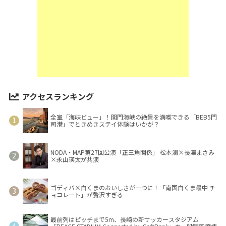
アクセスランキング
全室「海峡ビュー」！関門海峡の絶景を満喫できる「BEB5門
司港」でときめきステイ体験はいかが？
NODA・MAP第27回公演「正三角関係」 松本潤×長澤まさみ
×永山瑛太が共演
ゴディバ×白くまのおいしさが一つに！「南国白くま最中 チ
ョコレート」が贅沢すぎる
最前列はピッチまで5m、長崎の新サッカースタジアム