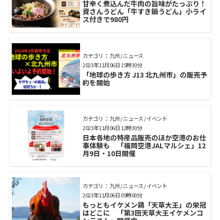
甘辛く煮込んだ牛肉の旨味がたっぷり！
資さんうどん「牛すき鍋うどん」小ライ
ス付きで980円
カテゴリ： 九州 / ニュース
2023年11月06日 15時30分
「地球の歩き方 J13 北九州市」の販売予
約を開始
カテゴリ： 九州 / ニュース / イベント
2023年11月06日 12時30分
日本各地の特産品販売のほか空港のお仕
事体験も 「福岡空港JALマルシェ」12
月9日・10日開催
カテゴリ： 九州 / ニュース / イベント
2023年11月06日 09時00分
もっともイケメン鶏「天草大王」の栄冠
はどこに 「第3回天草大王イケメンコ