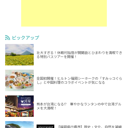
ピックアップ
壮大すぎる！休暇村指宿が開聞岳とひまわりを満喫でき
る特別バスツアーを開催！
全国初開催！ヒルトン福岡シーホークの「すみっコぐら
し」と中国料理のコラボイベントが気になる
熊本が台湾になる!? 華やかなランタンの中で台湾グル
メを大満喫！
【福岡県行橋市】歴史・文化、自然を凝縮
sponsored