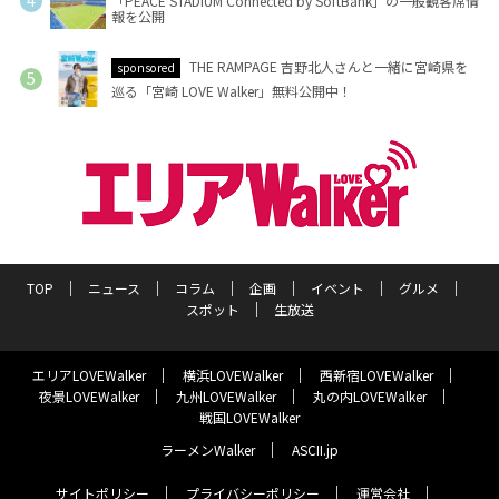
「PEACE STADIUM Connected by SoftBank」の一般観客席情
報を公開
THE RAMPAGE 吉野北人さんと一緒に宮崎県を
sponsored
巡る「宮崎 LOVE Walker」無料公開中！
TOP
ニュース
コラム
企画
イベント
グルメ
スポット
生放送
エリアLOVEWalker
横浜LOVEWalker
西新宿LOVEWalker
夜景LOVEWalker
九州LOVEWalker
丸の内LOVEWalker
戦国LOVEWalker
ラーメンWalker
ASCII.jp
サイトポリシー
プライバシーポリシー
運営会社