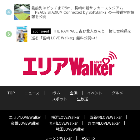
最前列はピッチまで5m、長崎の新サッカースタジアム
「PEACE STADIUM Connected by SoftBank」の一般観客席情
報を公開
THE RAMPAGE 吉野北人さんと一緒に宮崎県を
sponsored
巡る「宮崎 LOVE Walker」無料公開中！
TOP
ニュース
コラム
企画
イベント
グルメ
スポット
生放送
エリアLOVEWalker
横浜LOVEWalker
西新宿LOVEWalker
夜景LOVEWalker
九州LOVEWalker
丸の内LOVEWalker
戦国LOVEWalker
ラーメンWalker
ASCII.jp