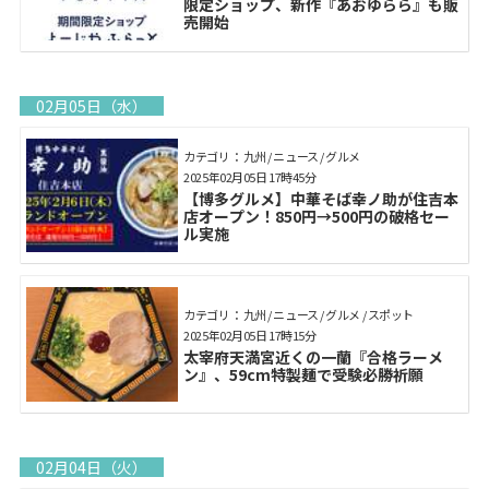
限定ショップ、新作『あおゆらら』も販
売開始
02月05日（水）
カテゴリ： 九州 / ニュース / グルメ
2025年02月05日 17時45分
【博多グルメ】中華そば幸ノ助が住吉本
店オープン！850円→500円の破格セー
ル実施
カテゴリ： 九州 / ニュース / グルメ / スポット
2025年02月05日 17時15分
太宰府天満宮近くの一蘭『合格ラーメ
ン』、59cm特製麺で受験必勝祈願
02月04日（火）