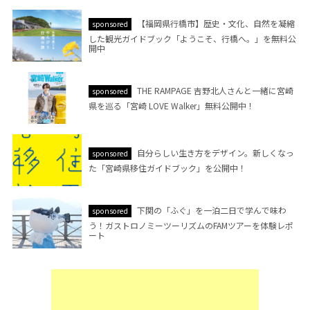
【福岡県行橋市】歴史・文化、自然を凝縮
sponsored
した観光ガイドブック「ようこそ、行橋へ。」を無料公
開中
THE RAMPAGE 吉野北人さんと一緒に宮崎
sponsored
県を巡る「宮崎 LOVE Walker」無料公開中！
自分らしい生き方をデザイン。新しくなっ
sponsored
た「宮崎県移住ガイドブック」を公開中！
下関の「ふぐ」を一泊二日で学んで味わ
sponsored
う！ガストロノミーツーリズムのFAMツアーを体験レポ
ート