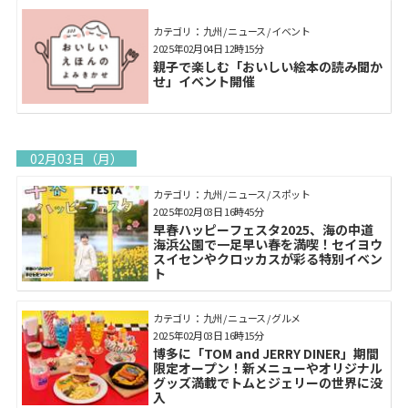
カテゴリ： 九州 / ニュース / イベント
2025年02月04日 12時15分
親子で楽しむ「おいしい絵本の読み聞か
せ」イベント開催
02月03日（月）
カテゴリ： 九州 / ニュース / スポット
2025年02月03日 16時45分
早春ハッピーフェスタ2025、海の中道
海浜公園で一足早い春を満喫！セイヨウ
スイセンやクロッカスが彩る特別イベン
ト
カテゴリ： 九州 / ニュース / グルメ
2025年02月03日 16時15分
博多に「TOM and JERRY DINER」期間
限定オープン！新メニューやオリジナル
グッズ満載でトムとジェリーの世界に没
入