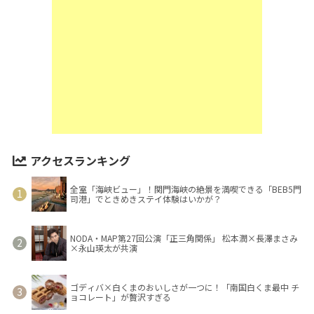
アクセスランキング
全室「海峡ビュー」！関門海峡の絶景を満喫できる「BEB5門
司港」でときめきステイ体験はいかが？
NODA・MAP第27回公演「正三角関係」 松本潤×長澤まさみ
×永山瑛太が共演
ゴディバ×白くまのおいしさが一つに！「南国白くま最中 チ
ョコレート」が贅沢すぎる