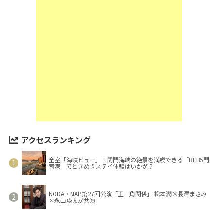
アクセスランキング
全室「海峡ビュー」！関門海峡の絶景を満喫できる「BEB5門
司港」でときめきステイ体験はいかが？
NODA・MAP第27回公演「正三角関係」 松本潤×長澤まさみ
×永山瑛太が共演