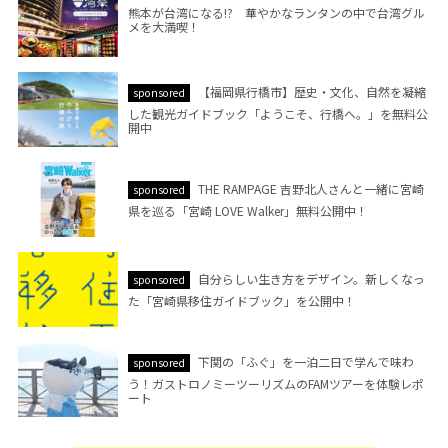
熊本が台湾になる!? 華やかなランタンの中で台湾グル
メを大満喫！
【福岡県行橋市】歴史・文化、自然を凝縮
sponsored
した観光ガイドブック「ようこそ、行橋へ。」を無料公
開中
THE RAMPAGE 吉野北人さんと一緒に宮崎
sponsored
県を巡る「宮崎 LOVE Walker」無料公開中！
自分らしい生き方をデザイン。新しくなっ
sponsored
た「宮崎県移住ガイドブック」を公開中！
下関の「ふぐ」を一泊二日で学んで味わ
sponsored
う！ガストロノミーツーリズムのFAMツアーを体験レポ
ート