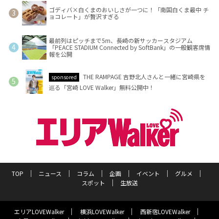
ゴディバ×白くまのおいしさが一つに！「南国白くま最中 チ
ョコレート」が贅沢すぎる
最前列はピッチまで5m、長崎の新サッカースタジアム
「PEACE STADIUM Connected by SoftBank」の一般観客席情
報を公開
THE RAMPAGE 吉野北人さんと一緒に宮崎県を
sponsored
巡る「宮崎 LOVE Walker」無料公開中！
TOP
ニュース
コラム
企画
イベント
グルメ
スポット
生放送
エリアLOVEWalker
横浜LOVEWalker
西新宿LOVEWalker