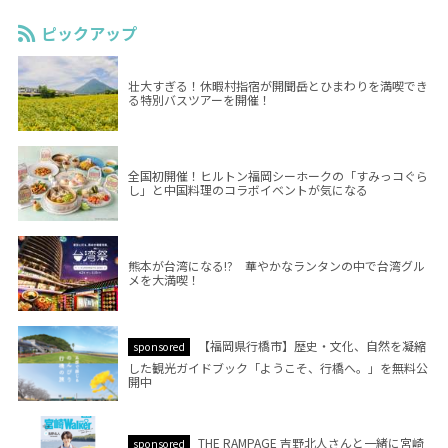
ピックアップ
壮大すぎる！休暇村指宿が開聞岳とひまわりを満喫でき
る特別バスツアーを開催！
全国初開催！ヒルトン福岡シーホークの「すみっコぐら
し」と中国料理のコラボイベントが気になる
熊本が台湾になる!? 華やかなランタンの中で台湾グル
メを大満喫！
【福岡県行橋市】歴史・文化、自然を凝縮
sponsored
した観光ガイドブック「ようこそ、行橋へ。」を無料公
開中
THE RAMPAGE 吉野北人さんと一緒に宮崎
sponsored