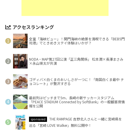
アクセスランキング
全室「海峡ビュー」！関門海峡の絶景を満喫できる「BEB5門
司港」でときめきステイ体験はいかが？
NODA・MAP第27回公演「正三角関係」 松本潤×長澤まさみ
×永山瑛太が共演
ゴディバ×白くまのおいしさが一つに！「南国白くま最中 チ
ョコレート」が贅沢すぎる
最前列はピッチまで5m、長崎の新サッカースタジアム
「PEACE STADIUM Connected by SoftBank」の一般観客席情
報を公開
THE RAMPAGE 吉野北人さんと一緒に宮崎県を
sponsored
巡る「宮崎 LOVE Walker」無料公開中！