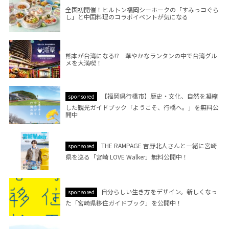
全国初開催！ヒルトン福岡シーホークの「すみっコぐら
し」と中国料理のコラボイベントが気になる
熊本が台湾になる!? 華やかなランタンの中で台湾グル
メを大満喫！
【福岡県行橋市】歴史・文化、自然を凝縮
sponsored
した観光ガイドブック「ようこそ、行橋へ。」を無料公
開中
THE RAMPAGE 吉野北人さんと一緒に宮崎
sponsored
県を巡る「宮崎 LOVE Walker」無料公開中！
自分らしい生き方をデザイン。新しくなっ
sponsored
た「宮崎県移住ガイドブック」を公開中！