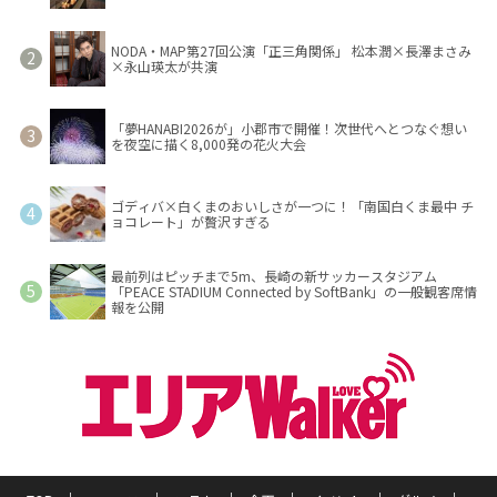
NODA・MAP第27回公演「正三角関係」 松本潤×長澤まさみ
×永山瑛太が共演
「夢HANABI2026が」小郡市で開催！次世代へとつなぐ想い
を夜空に描く8,000発の花火大会
ゴディバ×白くまのおいしさが一つに！「南国白くま最中 チ
ョコレート」が贅沢すぎる
最前列はピッチまで5m、長崎の新サッカースタジアム
「PEACE STADIUM Connected by SoftBank」の一般観客席情
報を公開