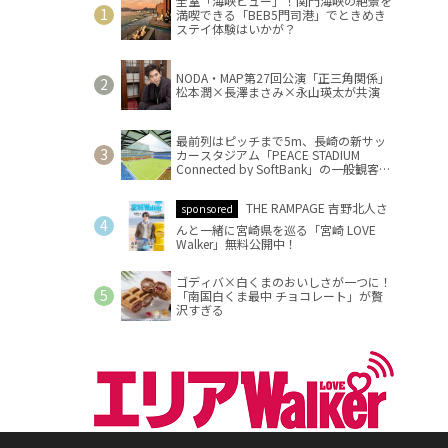
全室「海峡ビュー」！関門海峡の絶景を
満喫できる「BEB5門司港」でときめき
ステイ体験はいかが？
NODA・MAP第27回公演「正三角関係」
松本潤×長澤まさみ×永山瑛太が共演
最前列はピッチまで5m、長崎の新サッ
カースタジアム「PEACE STADIUM
Connected by SoftBank」の一般観客席
情報を公開
THE RAMPAGE 吉野北人さ
sponsored
んと一緒に宮崎県を巡る「宮崎 LOVE
Walker」無料公開中！
ゴディバ×白くまのおいしさが一つに！
「南国白くま最中 チョコレート」が贅
沢すぎる