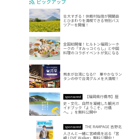
ピックアップ
壮大すぎる！休暇村指宿が開聞岳
とひまわりを満喫できる特別バス
ツアーを開催！
全国初開催！ヒルトン福岡シーホ
ークの「すみっコぐらし」と中国
料理のコラボイベントが気になる
熊本が台湾になる!? 華やかなラン
タンの中で台湾グルメを大満喫！
【福岡県行橋市】歴
sponsored
史・文化、自然を凝縮した観光ガ
イドブック「ようこそ、行橋
へ。」を無料公開中
THE RAMPAGE 吉野北
sponsored
人さんと一緒に宮崎県を巡る「宮
崎 LOVE Walker」無料公開中！