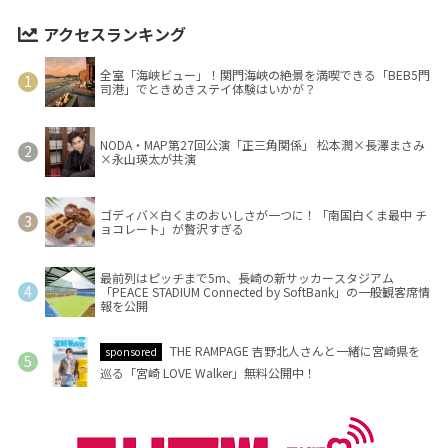
アクセスランキング
全室「海峡ビュー」！関門海峡の絶景を満喫できる「BEB5門
司港」でときめきステイ体験はいかが？
NODA・MAP第27回公演「正三角関係」 松本潤×長澤まさみ
×永山瑛太が共演
ゴディバ×白くまのおいしさが一つに！「南国白くま最中 チ
ョコレート」が贅沢すぎる
最前列はピッチまで5m、長崎の新サッカースタジアム
「PEACE STADIUM Connected by SoftBank」の一般観客席情
報を公開
THE RAMPAGE 吉野北人さんと一緒に宮崎県を
sponsored
巡る「宮崎 LOVE Walker」無料公開中！