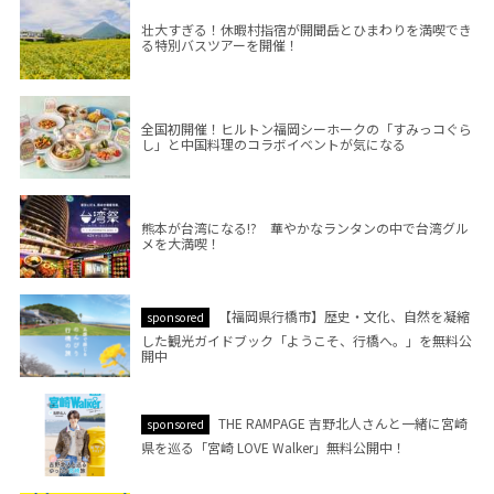
壮大すぎる！休暇村指宿が開聞岳とひまわりを満喫でき
る特別バスツアーを開催！
全国初開催！ヒルトン福岡シーホークの「すみっコぐら
し」と中国料理のコラボイベントが気になる
熊本が台湾になる!? 華やかなランタンの中で台湾グル
メを大満喫！
【福岡県行橋市】歴史・文化、自然を凝縮
sponsored
した観光ガイドブック「ようこそ、行橋へ。」を無料公
開中
THE RAMPAGE 吉野北人さんと一緒に宮崎
sponsored
県を巡る「宮崎 LOVE Walker」無料公開中！