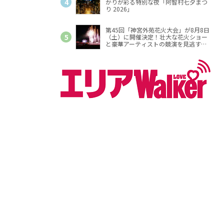
かりが彩る特別な夜「阿智村七夕まつ
り 2026」
第45回「神宮外苑花火大会」が8月8日
（土）に開催決定！壮大な花火ショー
と豪華アーティストの競演を見逃す
な！