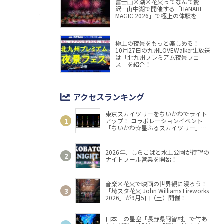
富士山×湖×花火ってなんて贅
沢…山中湖で開催する「HANABI
MAGIC 2026」で極上の体験を
極上の夜景をもっと楽しめる！
10月27日の九州LOVEWalker生放送
は「北九州プレミアム夜景フェ
ス」を紹介！
アクセスランキング
東京スカイツリーをちいかわでライト
アップ！ コラボレーションイベント
「ちいかわ☆星ふるスカイツリー」開
催
2026年、しらこばと水上公園が待望の
ナイトプール営業を開始！
音楽×花火で映画の世界観に浸ろう！
「埼スタ花火 John Williams Fireworks
2026」が9月5日（土）開催！
日本一の星空「長野県阿智村」で竹あ