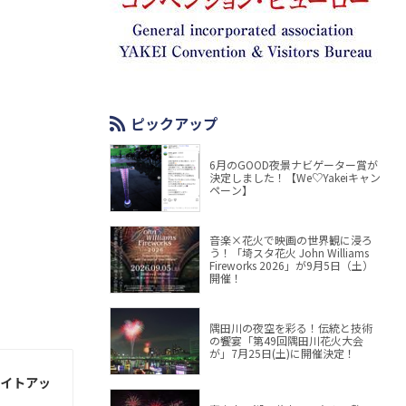
ピックアップ
6月のGOOD夜景ナビゲーター賞が
決定しました！【We♡Yakeiキャン
ペーン】
音楽×花火で映画の世界観に浸ろ
う！「埼スタ花火 John Williams
Fireworks 2026」が9月5日（土）
開催！
隅田川の夜空を彩る！伝統と技術
の饗宴「第49回隅田川花火大会
が」7月25日(土)に開催決定！
ライトアッ