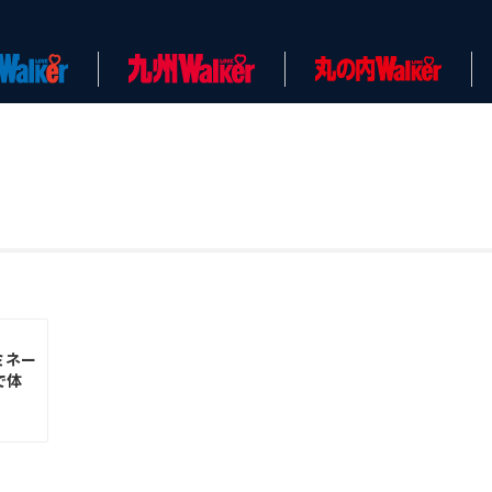
ミネー
で体