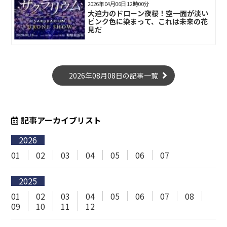
2026年04月06日 12時00分
大迫力のドローン夜桜！空一面が淡い
ピンク色に染まって、これは未来の花
見だ
2026年08月08日の記事一覧
記事アーカイブリスト
2026
01
02
03
04
05
06
07
2025
01
02
03
04
05
06
07
08
09
10
11
12