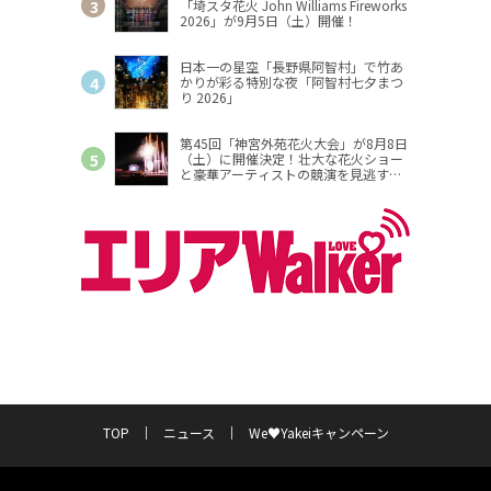
「埼スタ花火 John Williams Fireworks
2026」が9月5日（土）開催！
日本一の星空「長野県阿智村」で竹あ
かりが彩る特別な夜「阿智村七夕まつ
り 2026」
第45回「神宮外苑花火大会」が8月8日
（土）に開催決定！壮大な花火ショー
と豪華アーティストの競演を見逃す
な！
TOP
ニュース
We♥Yakeiキャンペーン