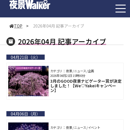
toggl
navig
TOP
>
2026年04月 記事アーカイブ
2026年04月 記事アーカイブ
04月21日（火）
カテゴリ： 夜景 / ニュース / 企画
2026年04月21日 15時00分
3月のGOOD夜景ナビゲーター賞が決定
しました！【We♡Yakeiキャンペー
ン】
04月06日（月）
カテゴリ： 夜景 / ニュース / イベント