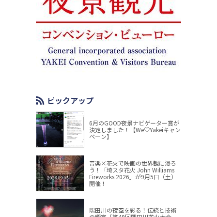
ピックアップ
6月のGOOD夜景ナビゲーター賞が
決定しました！【We♡Yakeiキャン
ペーン】
音楽×花火で映画の世界観に浸ろ
う！「埼スタ花火 John Williams
Fireworks 2026」が9月5日（土）
開催！
隅田川の夜空を彩る！伝統と技術
の饗宴「第49回隅田川花火大会