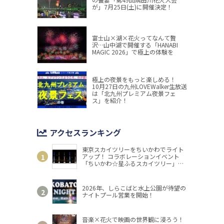
が」7月25日(土)に開催決定！
富士山×湖×花火ってなんて贅
沢…山中湖で開催する「HANABI
MAGIC 2026」で極上の体験を
極上の夜景をもっと楽しめる！
10月27日の九州LOVEWalker生放送
は「北九州プレミアム夜景フェ
ス」を紹介！
アクセスランキング
東京スカイツリーをちいかわでライト
アップ！ コラボレーションイベント
「ちいかわ☆星ふるスカイツリー」開
催
2026年、しらこばと水上公園が待望の
ナイトプール営業を開始！
音楽×花火で映画の世界観に浸ろう！