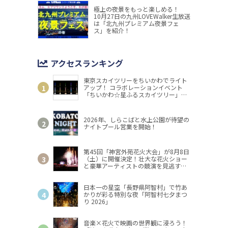
極上の夜景をもっと楽しめる！
10月27日の九州LOVEWalker生放送
は「北九州プレミアム夜景フェ
ス」を紹介！
アクセスランキング
東京スカイツリーをちいかわでライト
アップ！ コラボレーションイベント
「ちいかわ☆星ふるスカイツリー」開
催
2026年、しらこばと水上公園が待望の
ナイトプール営業を開始！
第45回「神宮外苑花火大会」が8月8日
（土）に開催決定！壮大な花火ショー
と豪華アーティストの競演を見逃す
な！
日本一の星空「長野県阿智村」で竹あ
かりが彩る特別な夜「阿智村七夕まつ
り 2026」
音楽×花火で映画の世界観に浸ろう！