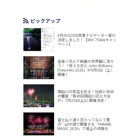
ピックアップ
6月のGOOD夜景ナビゲーター賞が
決定しました！【We♡Yakeiキャン
ペーン】
音楽×花火で映画の世界観に浸ろ
う！「埼スタ花火 John Williams
Fireworks 2026」が9月5日（土）
開催！
隅田川の夜空を彩る！伝統と技術
の饗宴「第49回隅田川花火大会
が」7月25日(土)に開催決定！
富士山×湖×花火ってなんて贅
沢…山中湖で開催する「HANABI
MAGIC 2026」で極上の体験を