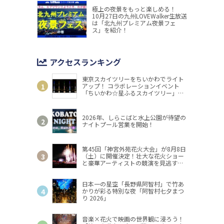
極上の夜景をもっと楽しめる！
10月27日の九州LOVEWalker生放送
は「北九州プレミアム夜景フェ
ス」を紹介！
アクセスランキング
東京スカイツリーをちいかわでライト
アップ！ コラボレーションイベント
「ちいかわ☆星ふるスカイツリー」開
催
2026年、しらこばと水上公園が待望の
ナイトプール営業を開始！
第45回「神宮外苑花火大会」が8月8日
（土）に開催決定！壮大な花火ショー
と豪華アーティストの競演を見逃す
な！
日本一の星空「長野県阿智村」で竹あ
かりが彩る特別な夜「阿智村七夕まつ
り 2026」
音楽×花火で映画の世界観に浸ろう！