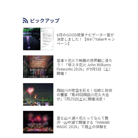
ピックアップ
6月のGOOD夜景ナビゲーター賞が
決定しました！【We♡Yakeiキャン
ペーン】
音楽×花火で映画の世界観に浸ろ
う！「埼スタ花火 John Williams
Fireworks 2026」が9月5日（土）
開催！
隅田川の夜空を彩る！伝統と技術
の饗宴「第49回隅田川花火大会
が」7月25日(土)に開催決定！
富士山×湖×花火ってなんて贅
沢…山中湖で開催する「HANABI
MAGIC 2026」で極上の体験を