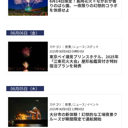
6月14日限定！長岡花火×ながおか香
りのばら園、一夜限りの幻想的コラボ
を体感せよ
06月06日（金）
カテゴリ： 夜景 / ニュース / スポット
2025年06月06日 09時30分
東京ベイ潮見プリンスホテル、2025年
「江東花火大会」屋形船鑑賞付き特別
宿泊プランを発表
06月05日（木）
カテゴリ： 夜景 / ニュース / イベント
2025年06月05日 12時00分
大分市の新体験！幻想的な工場夜景ク
ルーズが期間限定で運航開始