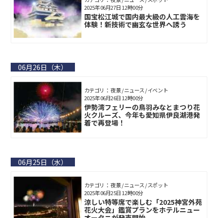
2025年06月27日 12時00分
国宝松江城で国内最大級の人工雲海を
体験！新技術で幽玄な世界へ誘う
06月26日（木）
カテゴリ： 夜景 / ニュース / イベント
2025年06月26日 12時00分
伊勢湾フェリーの鳥羽みなとまつり花
火クルーズ、今年も愛知県伊良湖港発
着で再登場！
06月25日（水）
カテゴリ： 夜景 / ニュース / スポット
2025年06月25日 12時00分
涼しい特等席で楽しむ「2025神宮外苑
花火大会」鑑賞プランをホテルニュー
オータニが発売開始