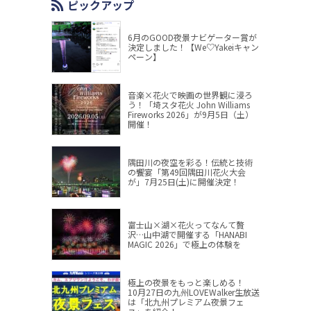
ピックアップ
6月のGOOD夜景ナビゲーター賞が
決定しました！【We♡Yakeiキャン
ペーン】
音楽×花火で映画の世界観に浸ろ
う！「埼スタ花火 John Williams
Fireworks 2026」が9月5日（土）
開催！
隅田川の夜空を彩る！伝統と技術
の饗宴「第49回隅田川花火大会
が」7月25日(土)に開催決定！
富士山×湖×花火ってなんて贅
沢…山中湖で開催する「HANABI
MAGIC 2026」で極上の体験を
極上の夜景をもっと楽しめる！
10月27日の九州LOVEWalker生放送
は「北九州プレミアム夜景フェ