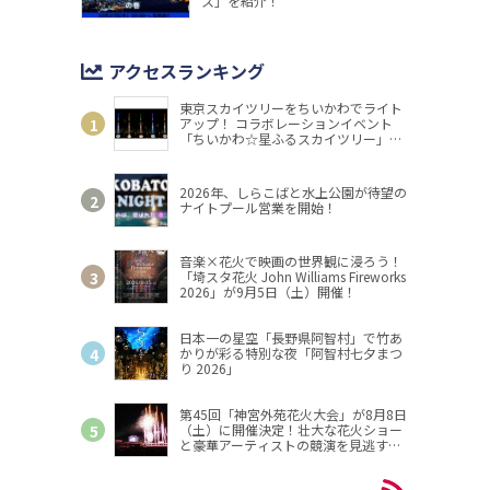
ス」を紹介！
アクセスランキング
東京スカイツリーをちいかわでライト
アップ！ コラボレーションイベント
「ちいかわ☆星ふるスカイツリー」開
催
2026年、しらこばと水上公園が待望の
ナイトプール営業を開始！
音楽×花火で映画の世界観に浸ろう！
「埼スタ花火 John Williams Fireworks
2026」が9月5日（土）開催！
日本一の星空「長野県阿智村」で竹あ
かりが彩る特別な夜「阿智村七夕まつ
り 2026」
第45回「神宮外苑花火大会」が8月8日
（土）に開催決定！壮大な花火ショー
と豪華アーティストの競演を見逃す
な！