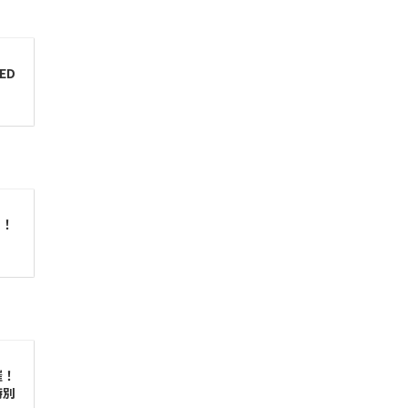
ED
に！
催！
特別