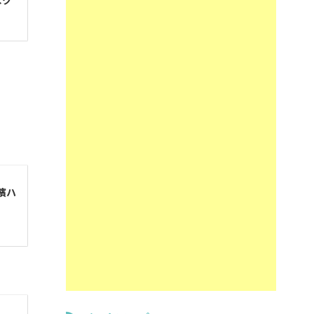
なク
濱ハ