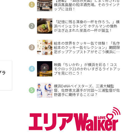
【連載】「酒呑み天国」とまで称される
横浜髙島屋の和洋酒売場。そのラインナ
ップに注目！
「記憶に残る渾身の一杯を作ろう。」横
浜ベイシェラトンで ホテルマンの情熱
が注ぎ込まれた至高の一杯が誕生！
絵本の世界をクッキー缶で体験！「名作
絵本のクッキー缶セレクション」期間限
定ポップアップストアがそごう横浜に登
場！
映画「ちいかわ 」が横浜を彩る！コス
モクロック21のかわいすぎるライトアッ
プラ
プを見に行こう！
横浜DeNAベイスターズ、三浦大輔監
督、佐野恵太選手が対談～三浦監督が佐
野選手に期待することは？