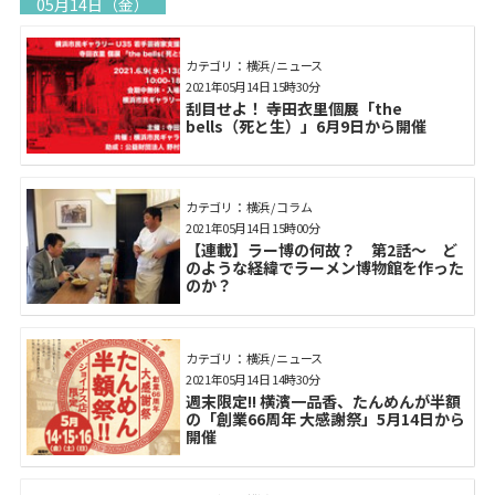
05月14日（金）
カテゴリ： 横浜 / ニュース
2021年05月14日 15時30分
刮目せよ！ 寺田衣里個展「the
bells（死と生）」6月9日から開催
カテゴリ： 横浜 / コラム
2021年05月14日 15時00分
【連載】ラー博の何故？ 第2話～ ど
のような経緯でラーメン博物館を作った
のか？
カテゴリ： 横浜 / ニュース
2021年05月14日 14時30分
週末限定!! 横濱一品香、たんめんが半額
の「創業66周年 大感謝祭」5月14日から
開催