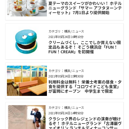
夏テーマのスイーツがかわいい！ ホテル
ニューグランド「サマー アフタヌーンテ
ィーセット」7月1日より提供開始
カテゴリ： 横浜 / ニュース
2021年05月24日 16時10分
クリームづくし、ここでしか買えない限
定品もあるぞ！ そごう横浜店「FUN！
FUN！CREAM」を初開催
カテゴリ： 横浜 / ニュース
2021年05月24日 15時30分
利用料金は無料！ 栄養士考案の昼食・夕
食を提供する「コロワイドこども食堂」
が富岡にオープン 中学生まで限定
カテゴリ： 横浜 / ニュース
2021年05月24日 14時50分
クラシック界のレジェンドの演奏が聴け
るぞ！ ホテルニューグランド「古澤巖ヴ
ァイオリン ランチ＆ディナーコンサー