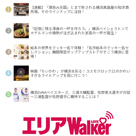
【連載】「酒呑み天国」とまで称される横浜髙島屋の和洋酒
売場。そのラインナップに注目！
「記憶に残る渾身の一杯を作ろう。」横浜ベイシェラトンで
ホテルマンの情熱が注ぎ込まれた至高の一杯が誕生！
絵本の世界をクッキー缶で体験！「名作絵本のクッキー缶セ
レクション」期間限定ポップアップストアがそごう横浜に登
場！
映画「ちいかわ 」が横浜を彩る！コスモクロック21のかわい
すぎるライトアップを見に行こう！
横浜DeNAベイスターズ、三浦大輔監督、佐野恵太選手が対談
～三浦監督が佐野選手に期待することは？