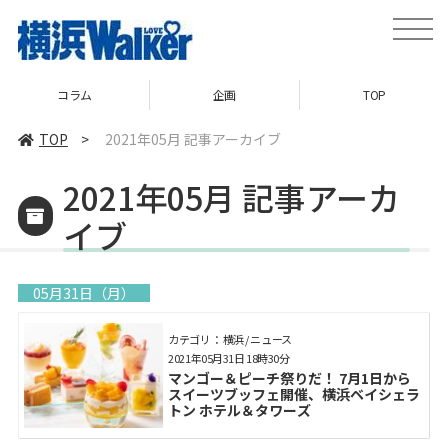
toggle
naviga
コラム
企画
TOP
TOP
>
2021年05月 記事アーカイブ
2021年05月 記事アーカ
イブ
05月31日（月）
カテゴリ： 横浜 / ニュース
2021年05月31日 18時30分
マンゴー＆ピーチ祭りだ！ 7月1日から
スイーツブッフェ開催、横浜ベイシェラ
トン ホテル＆タワーズ