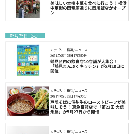
美味しい本格中華を食べに行こう！ 横浜
中華街の関帝廟通りに四川飯店がオープ
ン
05月25日（火）
カテゴリ： 横浜 / ニュース
2021年05月25日 17時50分
鶴見区内の飲食店10店舗が大集合！
「鶴見まんぷくキッチン」が5月29日に
開催
カテゴリ： 横浜 / ニュース
2021年05月25日 17時30分
戸隠そばに信州牛のローストビーフが美
味しそう！ 京急百貨店で「第22回 大信
州展」が5月27日から開催
カテゴリ： 横浜 / ニュース