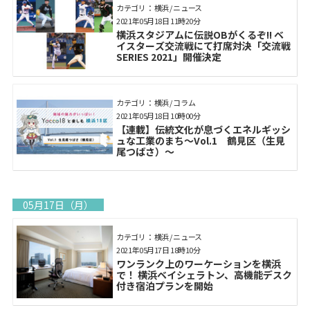
カテゴリ： 横浜 / ニュース
2021年05月18日 11時20分
横浜スタジアムに伝説OBがくるぞ!! ベ
イスターズ交流戦にて打席対決「交流戦
SERIES 2021」開催決定
カテゴリ： 横浜 / コラム
2021年05月18日 10時00分
【連載】伝統文化が息づくエネルギッシ
ュな工業のまち～Vol.1 鶴見区（生見
尾つばさ）～
05月17日（月）
カテゴリ： 横浜 / ニュース
2021年05月17日 18時10分
ワンランク上のワーケーションを横浜
で！ 横浜ベイシェラトン、高機能デスク
付き宿泊プランを開始