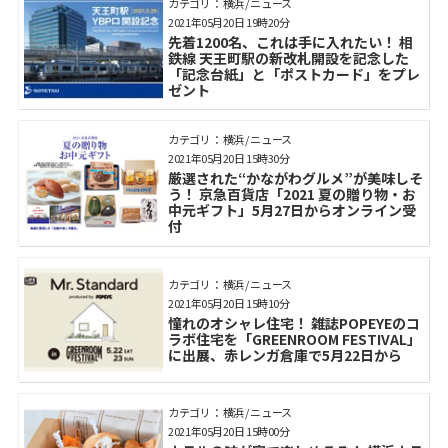
カテゴリ： 横浜 / ニュース
2021年05月20日 19時20分
先着1200名、これは手に入れたい！ 相
鉄線 天王町駅の新改札開設を記念した
「記念台紙」と「ポストカード」をプレ
ゼント
カテゴリ： 横浜 / ニュース
2021年05月20日 15時30分
厳選された“かながわグルメ”が美味しそ
う！ 京急百貨店「2021 夏の贈り物・お
中元ギフト」5月27日からオンライン受
付
カテゴリ： 横浜 / ニュース
2021年05月20日 15時10分
憧れのオシャレ住宅！ 雑誌POPEYEのコ
ラボ住宅を「GREENROOM FESTIVAL」
に出展、赤レンガ倉庫で5月22日から
カテゴリ： 横浜 / ニュース
2021年05月20日 15時00分