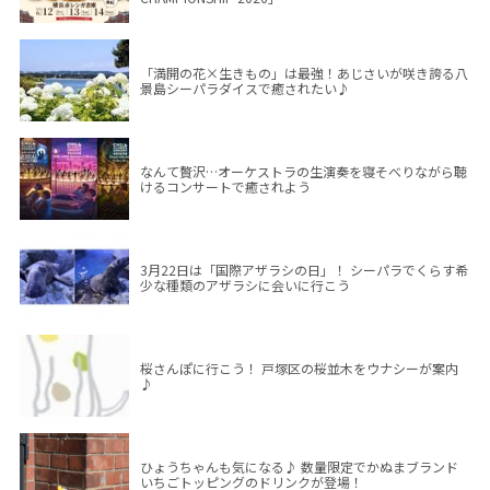
「満開の花×生きもの」は最強！あじさいが咲き誇る八
景島シーパラダイスで癒されたい♪
なんて贅沢…オーケストラの生演奏を寝そべりながら聴
けるコンサートで癒されよう
3月22日は「国際アザラシの日」！ シーパラでくらす希
少な種類のアザラシに会いに行こう
桜さんぽに行こう！ 戸塚区の桜並木をウナシーが案内
♪
ひょうちゃんも気になる♪ 数量限定でかぬまブランド
いちごトッピングのドリンクが登場！