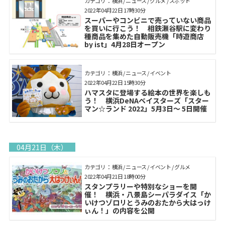
カテゴリ： 横浜 / ニュース / グルメ / スポット
2022年04月22日 17時30分
スーパーやコンビニで売っていない商品
を買いに行こう！ 相鉄瀬谷駅に変わり
種商品を集めた自動販売機「時遊商店
by ist」4月28日オープン
カテゴリ： 横浜 / ニュース / イベント
2022年04月22日 15時30分
ハマスタに登場する絵本の世界を楽しも
う！ 横浜DeNAベイスターズ「スター
マン☆ランド 2022」5月3日～ 5日開催
04月21日（木）
カテゴリ： 横浜 / ニュース / イベント / グルメ
2022年04月21日 18時00分
スタンプラリーや特別なショーを開
催！ 横浜・八景島シーパラダイス「か
いけつゾロリとうみのおたから大はっけ
ぃん！」の内容を公開