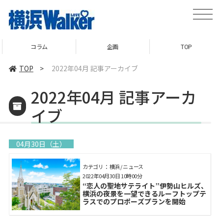
toggle
naviga
コラム
企画
TOP
TOP
>
2022年04月 記事アーカイブ
2022年04月 記事アーカ
イブ
04月30日（土）
カテゴリ： 横浜 / ニュース
2022年04月30日 10時00分
“恋人の聖地サテライト”伊勢山ヒルズ、
横浜の夜景を一望できるルーフトップテ
ラスでのプロポーズプランを開始