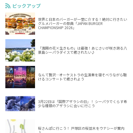
ピックアップ
世界と日本のバーガーが一堂に介する！絶対に行きたい
グルメバーガーの祭典「JAPAN BURGER
CHAMPIONSHIP 2026」
「満開の花×生きもの」は最強！あじさいが咲き誇る八
景島シーパラダイスで癒されたい♪
なんて贅沢…オーケストラの生演奏を寝そべりながら聴
けるコンサートで癒されよう
3月22日は「国際アザラシの日」！ シーパラでくらす希
少な種類のアザラシに会いに行こう
桜さんぽに行こう！ 戸塚区の桜並木をウナシーが案内
♪