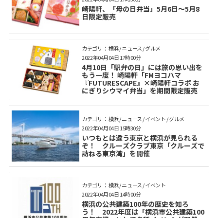
崎陽軒、「母の日弁当」5月6日～5月8
日限定販売
カテゴリ： 横浜 / ニュース / グルメ
2022年04月04日 17時00分
4月10日「駅弁の日」には旅の思い出を
もう一度！ 崎陽軒「FMヨコハマ
『FUTURESCAPE』×崎陽軒コラボ お
にぎりシウマイ弁当」を期間限定販売
カテゴリ： 横浜 / ニュース / イベント / グルメ
2022年04月04日 15時30分
いつもとは違う東京と横浜が見られる
ぞ！ クルーズクラブ東京「クルーズで
訪ねる東京湾」を開催
カテゴリ： 横浜 / ニュース / イベント
2022年04月04日 14時00分
横浜の公共建築100年の歴史を知ろ
う！ 2022年度は「横浜市公共建築100