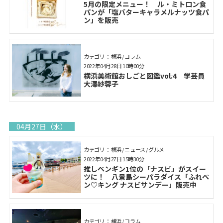
5月の限定メニュー！ ル・ミトロン食
パンが「塩バターキャラメルナッツ食パ
ン」を販売
カテゴリ： 横浜 / コラム
2022年04月28日 10時00分
横浜美術館おしごと図鑑――vol.4 学芸員
大澤紗蓉子
04月27日（水）
カテゴリ： 横浜 / ニュース / グルメ
2022年04月27日 15時30分
推しペンギン1位の「ナスビ」がスイー
ツに！ 八景島シーパラダイス「ふれペ
ン♡キング ナスビサンデー」販売中
カテゴリ： 横浜 / コラム