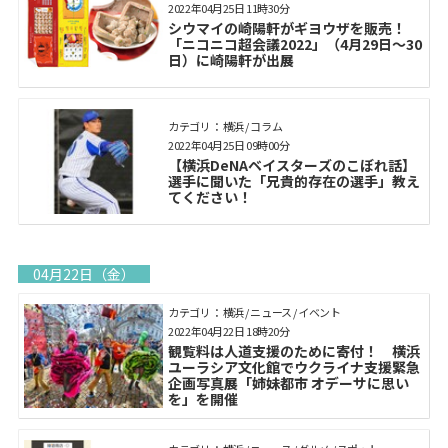
2022年04月25日 11時30分
シウマイの崎陽軒がギヨウザを販売！
「ニコニコ超会議2022」（4月29日～30
日）に崎陽軒が出展
カテゴリ： 横浜 / コラム
2022年04月25日 09時00分
【横浜DeNAベイスターズのこぼれ話】
選手に聞いた「兄貴的存在の選手」教え
てください！
04月22日（金）
カテゴリ： 横浜 / ニュース / イベント
2022年04月22日 18時20分
観覧料は人道支援のために寄付！ 横浜
ユーラシア文化館でウクライナ支援緊急
企画写真展「姉妹都市 オデーサに思い
を」を開催