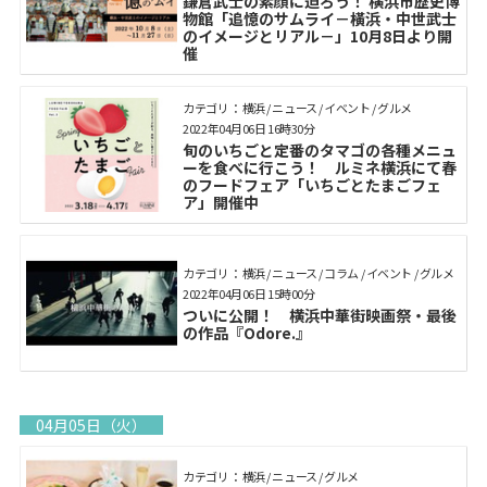
鎌倉武士の素顔に迫ろう！ 横浜市歴史博
物館「追憶のサムライ－橫浜・中世武士
のイメージとリアル－」10月8日より開
催
カテゴリ： 横浜 / ニュース / イベント / グルメ
2022年04月06日 16時30分
旬のいちごと定番のタマゴの各種メニュ
ーを食べに行こう！ ルミネ横浜にて春
のフードフェア「いちごとたまごフェ
ア」開催中
カテゴリ： 横浜 / ニュース / コラム / イベント / グルメ
2022年04月06日 15時00分
ついに公開！ 横浜中華街映画祭・最後
の作品『Odore.』
04月05日（火）
カテゴリ： 横浜 / ニュース / グルメ