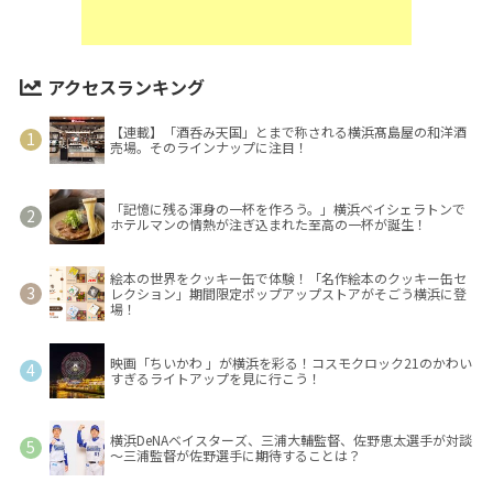
アクセスランキング
【連載】「酒呑み天国」とまで称される横浜髙島屋の和洋酒
売場。そのラインナップに注目！
「記憶に残る渾身の一杯を作ろう。」横浜ベイシェラトンで
ホテルマンの情熱が注ぎ込まれた至高の一杯が誕生！
絵本の世界をクッキー缶で体験！「名作絵本のクッキー缶セ
レクション」期間限定ポップアップストアがそごう横浜に登
場！
映画「ちいかわ 」が横浜を彩る！コスモクロック21のかわい
すぎるライトアップを見に行こう！
横浜DeNAベイスターズ、三浦大輔監督、佐野恵太選手が対談
～三浦監督が佐野選手に期待することは？