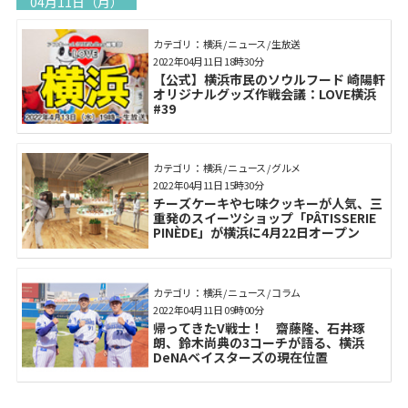
04月11日（月）
カテゴリ： 横浜 / ニュース / 生放送
2022年04月11日 18時30分
【公式】横浜市民のソウルフード 崎陽軒
オリジナルグッズ作戦会議：LOVE横浜
#39
カテゴリ： 横浜 / ニュース / グルメ
2022年04月11日 15時30分
チーズケーキや七味クッキーが人気、三
重発のスイーツショップ「PÂTISSERIE
PINÈDE」が横浜に4月22日オープン
カテゴリ： 横浜 / ニュース / コラム
2022年04月11日 09時00分
帰ってきたV戦士！ 齋藤隆、石井琢
朗、鈴木尚典の3コーチが語る、横浜
DeNAベイスターズの現在位置