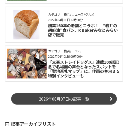
カテゴリ： 横浜 / ニュース / グルメ
2022年04月01日 17時00分
創業160年の老舗とコラボ！ “岩井の
胡麻油”食パン、R Bakerみなとみらい
店で販売
カテゴリ： 横浜 / コラム
2022年04月01日 09時00分
「文豪ストレイドッグス」連載100話記
念で名場面の舞台となったスポットを
「聖地巡礼マップ」に。作画の春河３５
特別インタビューも
2026年08月07日の記事一覧
記事アーカイブリスト