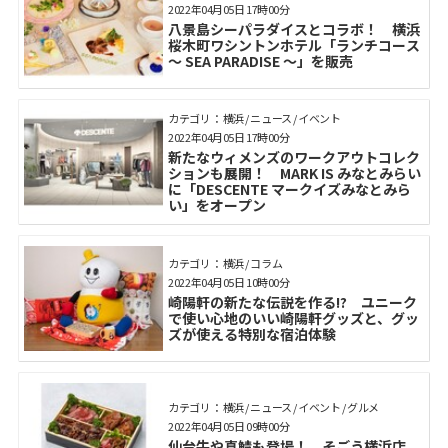
2022年04月05日 17時00分
八景島シーパラダイスとコラボ！ 横浜
桜木町ワシントンホテル「ランチコース
～ SEA PARADISE ～」を販売
カテゴリ： 横浜 / ニュース / イベント
2022年04月05日 17時00分
新たなウィメンズのワークアウトコレク
ションも展開！ MARK IS みなとみらい
に「DESCENTE マークイズみなとみら
い」をオープン
カテゴリ： 横浜 / コラム
2022年04月05日 10時00分
崎陽軒の新たな伝説を作る!? ユニーク
で使い心地のいい崎陽軒グッズと、グッ
ズが使える特別な宿泊体験
カテゴリ： 横浜 / ニュース / イベント / グルメ
2022年04月05日 09時00分
仙台牛や真鯖も登場！ そごう横浜店、